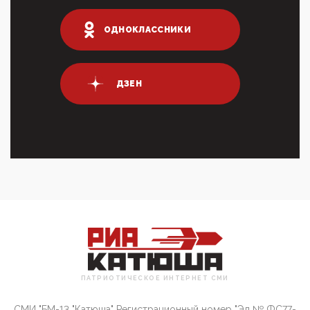
Суммарное вознаграждение менеджменту в 15
крупных банках по итогам 2025 года превысило 63
млрд руб. ...
ОДНОКЛАССНИКИ
03:01, 10 Апреля 2026
Террорист и убийца Буданов вальяжно сообщил,
что союзники просили Киев не наносить удары по
энергети...
ДЗЕН
01:54, 10 Апреля 2026
ПрезидентПутинвчера вечером обьявил
Пасхальное перемирие с 16 часов субботы до конца
дня Воскресен...
01:09, 10 Апреля 2026
Цифроконцлагерь работает только на
входМошенники активно пользуются аккаунтами на
Госуслугах уме...
12:01, 10 Апреля 2026
Сионистское правительство благосклонно
разрешило православным христианам провести
обряд Схождения Бл...
ПАТРИОТИЧЕСКОЕ ИНТЕРНЕТ СМИ
09:40, 10 Апреля 2026
Честно говоря, ситуация с продвижением через
СМИ "БМ-13 "Катюша" Регистрационный номер "Эл № ФС77-