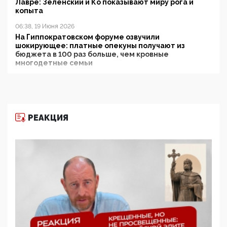
Лавре: Зеленский и Ко показывают миру рога и
копыта
06:38, 19 Июня 2026
На Гиппократовском форуме озвучили
шокирующее: платные опекуны получают из
бюджета в 100 раз больше, чем кровные
многодетные семьи
05:00, 13 Июня 2026
Разбор учебника Обществознания под редакцией
Медведева: суверенитет, традиционные ценности
и немного двоемыслия
РЕАКЦИЯ
11:53, 09 Июня 2026
Прокуратура наконец увидела экстремистскую
деятельность ИИТО ЮНЕСКО в России, но
цифроглобалисты продолжают определять
повестку в образовании
09:43, 01 Июня 2026
5G за счет здоровья граждан: Минцифры намерено
отобрать у регионов и муниципалитетов право
защищать жилые дома и социальные объекты от
ЭМИ
05:58, 26 Мая 2026