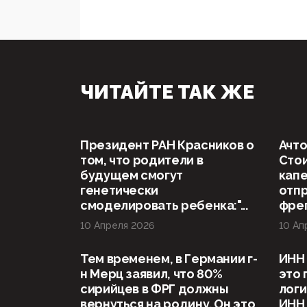
ЧИТАЙТЕ ТАК ЖЕ
Президент РАН Красников о
Ачто
том, что родители в
Стои
будущем смогут
капе
генетически
отп
смоделировать ребенка:"...
фрег
10 Апреля 2026
10 Ап
Тем временем, в Германии г-
ИНН 
н Мерц заявил, что 80%
это 
сирийцев в ФРГ должны
логи
вернуться на родину. Он это
ИНН