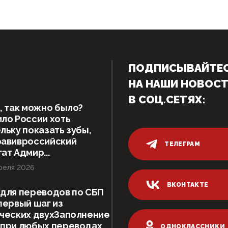
ПОДПИСЫВАЙТЕ
НА НАШИ НОВОС
В СОЦ.СЕТЯХ:
, так можно было?
ло России хоть
льку показать зубы,
равивроссийский
ТЕЛЕГРАМ
ат Адмир...
реля 2026
ВКОНТАКТЕ
для переводов по СБП
первый шаг из
ческих двухЗаполнение
 при любых переводах
ОДНОКЛАССНИКИ