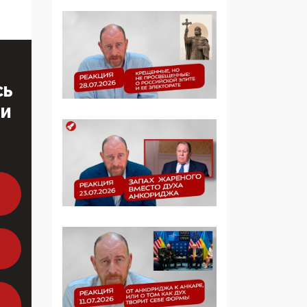
больше, чем кровные
многодетные семьи
05:00, 13 Июня 2026
Разбор учебника
Обществознания под
СЬ
редакцией Медведева:
ТИ
суверенитет,
традиционные
ценности и немного
двоемыслия
11:53, 09 Июня 2026
Прокуратура наконец
увидела
экстремистскую
деятельность ИИТО
ЮНЕСКО в России, но
цифроглобалисты
продолжают