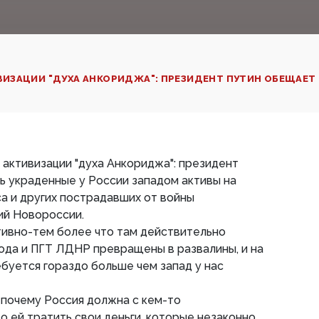
ЗАЦИИ "ДУХА АНКОРИДЖА": ПРЕЗИДЕНТ ПУТИН ОБЕЩАЕТ О
активизации "духа Анкориджа": президент
 украденные у России западом активы на
а и других пострадавших от войны
й Новороссии.
тивно-тем более что там действительно
рода и ПГТ ЛДНР превращены в развалины, и на
буется гораздо больше чем запад у нас
 почему Россия должна с кем-то
то ей тратить свои деньги, которые незаконно