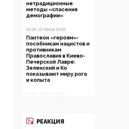
нетрадиционные
методы «спасения
демографии»
10:34, 07 Июля 2026
Пантеон «героям»-
пособникам нацистов и
противникам
Православия в Киево-
Печерской Лавре:
Зеленский и Ко
показывают миру рога
и копыта
06:38, 19 Июня 2026
На Гиппократовском
форуме озвучили
шокирующее: платные
опекуны получают из
РЕАКЦИЯ
бюджета в 100 раз