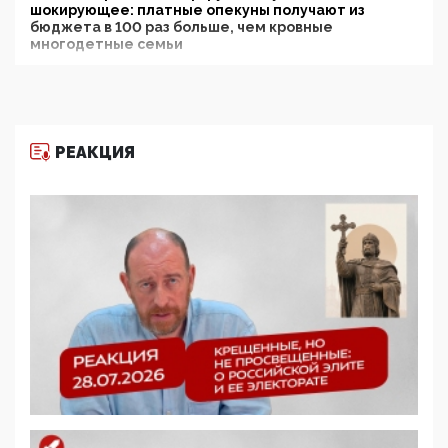
шокирующее: платные опекуны получают из
бюджета в 100 раз больше, чем кровные
многодетные семьи
05:00, 13 Июня 2026
Разбор учебника Обществознания под редакцией
Медведева: суверенитет, традиционные ценности
и немного двоемыслия
РЕАКЦИЯ
11:53, 09 Июня 2026
Прокуратура наконец увидела экстремистскую
деятельность ИИТО ЮНЕСКО в России, но
цифроглобалисты продолжают определять
повестку в образовании
09:43, 01 Июня 2026
5G за счет здоровья граждан: Минцифры намерено
отобрать у регионов и муниципалитетов право
защищать жилые дома и социальные объекты от
ЭМИ
05:58, 26 Мая 2026
Роскомнадзор освободили от борца с
деструктивным и опасным контентом
07:39, 25 Мая 2026