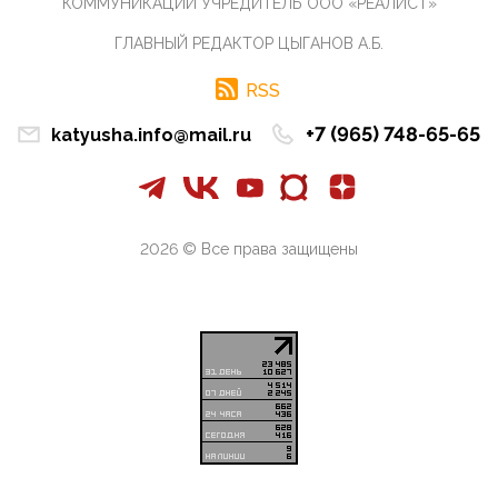
КОММУНИКАЦИЙ УЧРЕДИТЕЛЬ ООО «РЕАЛИСТ»
инокультурных мигрантов, в общем-то понимают,
что делают ...
ГЛАВНЫЙ РЕДАКТОР ЦЫГАНОВ А.Б.
09:34, 09 Апреля 2026
Благодаря знакомым, стали известны подробности
RSS
истории с белгородскими "Орланами",которые
сбили свыш...
+7 (965) 748-65-65
katyusha.info@mail.ru
09:01, 09 Апреля 2026
Снова о главном на фронте. Противник вновь
захватил "малое небо" на украинском ТВД.
Противник расшир...
2026 © Все права защищены
08:05, 09 Апреля 2026
В Национальной системе платежных карт (НСПК)
заботливо уточниили, что ИНН при переводах по
СБП не ну...
06:01, 09 Апреля 2026
А пока армия нашей многонациональной страны
продолжает сражаться с Украиной, где людей
убивают за ру...
03:44, 09 Апреля 2026
В понедельник Совет Госдумы приступит к
рассмотрению законопроекта в части повышения