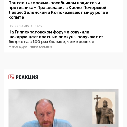
Пантеон «героям»-пособникам нацистов и
противникам Православия в Киево-Печерской
Лавре: Зеленский и Ко показывают миру рога и
копыта
06:38, 19 Июня 2026
На Гиппократовском форуме озвучили
шокирующее: платные опекуны получают из
бюджета в 100 раз больше, чем кровные
многодетные семьи
05:00, 13 Июня 2026
Разбор учебника Обществознания под редакцией
Медведева: суверенитет, традиционные ценности
и немного двоемыслия
РЕАКЦИЯ
11:53, 09 Июня 2026
Прокуратура наконец увидела экстремистскую
деятельность ИИТО ЮНЕСКО в России, но
цифроглобалисты продолжают определять
повестку в образовании
09:43, 01 Июня 2026
5G за счет здоровья граждан: Минцифры намерено
отобрать у регионов и муниципалитетов право
защищать жилые дома и социальные объекты от