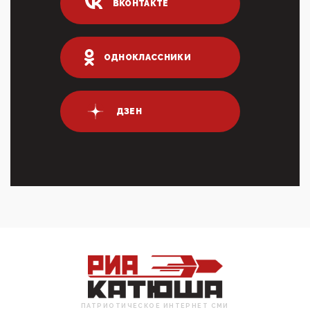
ВКОНТАКТЕ
03:35, 10 Апреля 2026
Суммарное вознаграждение менеджменту в 15
крупных банках по итогам 2025 года превысило 63
млрд руб. ...
ОДНОКЛАССНИКИ
03:01, 10 Апреля 2026
Террорист и убийца Буданов вальяжно сообщил,
что союзники просили Киев не наносить удары по
энергети...
ДЗЕН
01:54, 10 Апреля 2026
ПрезидентПутинвчера вечером обьявил
Пасхальное перемирие с 16 часов субботы до конца
дня Воскресен...
01:09, 10 Апреля 2026
Цифроконцлагерь работает только на
входМошенники активно пользуются аккаунтами на
Госуслугах уме...
12:01, 10 Апреля 2026
Сионистское правительство благосклонно
разрешило православным христианам провести
обряд Схождения Бл...
ПАТРИОТИЧЕСКОЕ ИНТЕРНЕТ СМИ