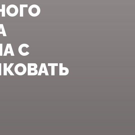
НОГО
А
А С
КОВАТЬ