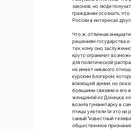
законов, но люди получа
гражданам осознать, что
России в интересах друг
Что ж, отличная инициати
решениям государства 
тех, кому оно заслуженно
круто ограничит возможн
для политической распра
не имеет никакого отнош
курским блогером, котор
воюющей армии, но оказа
большими связями и его 
женщиной из Донецка, к
возила гуманитарку в са
птицы улетели (и это ни 
самый "известный телеве
общественное признание "