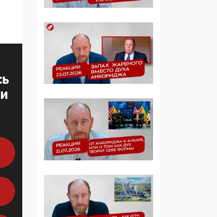
определять повестку в
образовании
09:43, 01 Июня 2026
5G за счет здоровья
граждан: Минцифры
намерено отобрать у
СЬ
регионов и
муниципалитетов право
ТИ
защищать жилые дома
и социальные объекты
от ЭМИ
05:58, 26 Мая 2026
Роскомнадзор
освободили от борца с
деструктивным и
опасным контентом
07:39, 25 Мая 2026