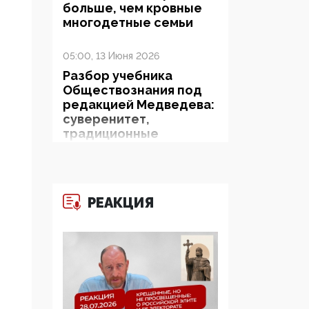
больше, чем кровные
многодетные семьи
05:00, 13 Июня 2026
Разбор учебника
Обществознания под
редакцией Медведева:
суверенитет,
традиционные
ценности и немного
двоемыслия
11:53, 09 Июня 2026
РЕАКЦИЯ
Прокуратура наконец
увидела
экстремистскую
деятельность ИИТО
ЮНЕСКО в России, но
цифроглобалисты
продолжают