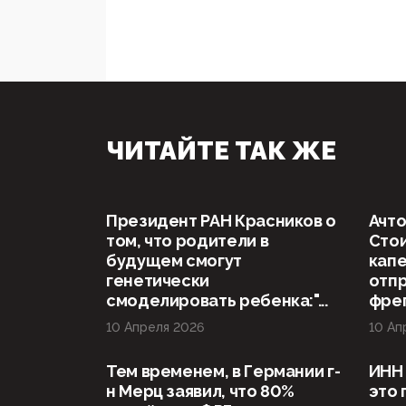
ЧИТАЙТЕ ТАК ЖЕ
Президент РАН Красников о
Ачто
том, что родители в
Стои
будущем смогут
капе
генетически
отп
смоделировать ребенка:"...
фрег
10 Апреля 2026
10 Ап
Тем временем, в Германии г-
ИНН 
н Мерц заявил, что 80%
это 