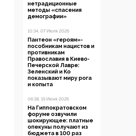
нетрадиционные
методы «спасения
демографии»
10:34, 07 Июля 2026
Пантеон «героям»-
пособникам нацистов и
противникам
Православия в Киево-
Печерской Лавре:
Зеленский и Ко
показывают миру рога
и копыта
06:38, 19 Июня 2026
На Гиппократовском
форуме озвучили
шокирующее: платные
опекуны получают из
бюджета в 100 раз