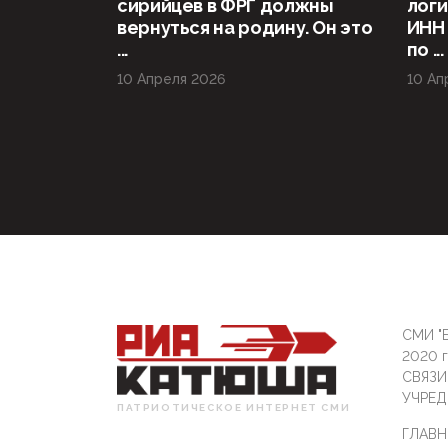
сирийцев в ФРГ должны
логи
вернуться на родину. Он это
ИНН
...
по ...
10 Апреля 2026
10 Ап
СМИ "Б
2020 
СВЯЗ
УЧРЕД
ПАТРИОТИЧЕСКОЕ ИНТЕРНЕТ СМИ
ГЛАВН