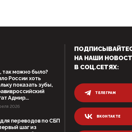
ПОДПИСЫВАЙТЕ
НА НАШИ НОВОС
В СОЦ.СЕТЯХ:
, так можно было?
ло России хоть
льку показать зубы,
равивроссийский
ТЕЛЕГРАМ
ат Адмир...
реля 2026
ВКОНТАКТЕ
для переводов по СБП
первый шаг из