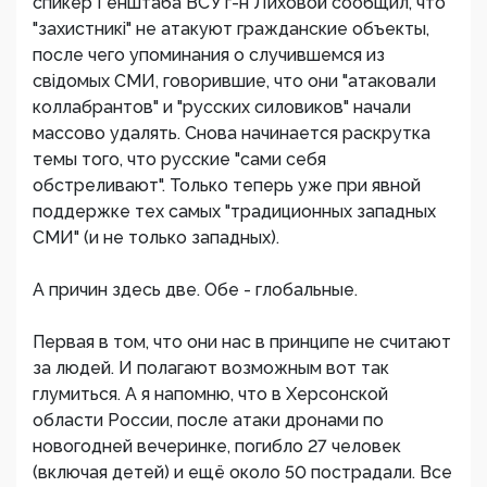
спикер Генштаба ВСУ г-н Лиховой сообщил, что
"захистникi" не атакуют гражданские объекты,
после чего упоминания о случившемся из
свiдомых СМИ, говорившие, что они "атаковали
коллабрантов" и "русских силовиков" начали
массово удалять. Снова начинается раскрутка
темы того, что русские "сами себя
обстреливают". Только теперь уже при явной
поддержке тех самых "традиционных западных
СМИ" (и не только западных).
А причин здесь две. Обе - глобальные.
Первая в том, что они нас в принципе не считают
за людей. И полагают возможным вот так
глумиться. А я напомню, что в Херсонской
области России, после атаки дронами по
новогодней вечеринке, погибло 27 человек
(включая детей) и ещё около 50 пострадали. Все