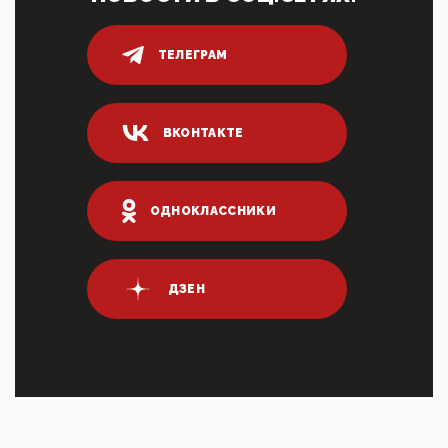
80% сирийцев в ФРГ должны вернуться на родину.
Он это ...
ТЕЛЕГРАМ
04:47, 10 Апреля 2026
ИНН для переводов по СБП это первый шаг из
логических двухЗаполнение ИНН при любых
переводах по ...
ВКОНТАКТЕ
03:35, 10 Апреля 2026
Суммарное вознаграждение менеджменту в 15
крупных банках по итогам 2025 года превысило 63
млрд руб. ...
ОДНОКЛАССНИКИ
03:01, 10 Апреля 2026
Террорист и убийца Буданов вальяжно сообщил,
что союзники просили Киев не наносить удары по
энергети...
ДЗЕН
01:54, 10 Апреля 2026
ПрезидентПутинвчера вечером обьявил
Пасхальное перемирие с 16 часов субботы до конца
дня Воскресен...
01:09, 10 Апреля 2026
Цифроконцлагерь работает только на
входМошенники активно пользуются аккаунтами на