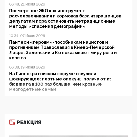
06:48, 21 Июля 2026
Посмертное ЭКО как инструмент
расчеловечивания и кормовая база извращенцев:
депутатам пора остановить нетрадиционные
методы «спасения демографии»
10:34, 07 Июля 2026
Пантеон «героям»-пособникам нацистов и
противникам Православия в Киево-Печерской
Лавре: Зеленский и Ко показывают миру рога и
копыта
06:38, 19 Июня 2026
На Гиппократовском форуме озвучили
шокирующее: платные опекуны получают из
бюджета в 100 раз больше, чем кровные
многодетные семьи
05:00, 13 Июня 2026
Разбор учебника Обществознания под редакцией
Медведева: суверенитет, традиционные ценности
и немного двоемыслия
РЕАКЦИЯ
11:53, 09 Июня 2026
Прокуратура наконец увидела экстремистскую
деятельность ИИТО ЮНЕСКО в России, но