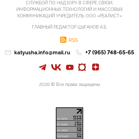
СЛУЖБОЙ ПО НАДЗОРУ В СФЕРЕ СВЯЗИ,
07:11, 10 Апреля 2026
ИНФОРМАЦИОННЫХ ТЕХНОЛОГИЙ И МАССОВЫХ
Те, кто стоят за массовым завозом в Россию
КОММУНИКАЦИЙ УЧРЕДИТЕЛЬ ООО «РЕАЛИСТ»
инокультурных мигрантов, в общем-то понимают,
что делают ...
ГЛАВНЫЙ РЕДАКТОР ЦЫГАНОВ А.Б.
09:34, 09 Апреля 2026
Благодаря знакомым, стали известны подробности
RSS
истории с белгородскими "Орланами",которые
сбили свыш...
+7 (965) 748-65-65
katyusha.info@mail.ru
09:01, 09 Апреля 2026
Снова о главном на фронте. Противник вновь
захватил "малое небо" на украинском ТВД.
Противник расшир...
2026 © Все права защищены
08:05, 09 Апреля 2026
В Национальной системе платежных карт (НСПК)
заботливо уточниили, что ИНН при переводах по
СБП не ну...
06:01, 09 Апреля 2026
А пока армия нашей многонациональной страны
продолжает сражаться с Украиной, где людей
убивают за ру...
03:44, 09 Апреля 2026