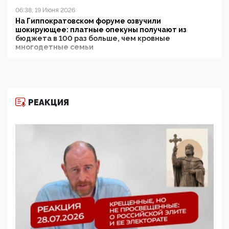
06:38, 19 Июня 2026
На Гиппократовском форуме озвучили
шокирующее: платные опекуны получают из
бюджета в 100 раз больше, чем кровные
многодетные семьи
05:00, 13 Июня 2026
Разбор учебника Обществознания под редакцией
Медведева: суверенитет, традиционные ценности
и немного двоемыслия
РЕАКЦИЯ
11:53, 09 Июня 2026
Прокуратура наконец увидела экстремистскую
деятельность ИИТО ЮНЕСКО в России, но
цифроглобалисты продолжают определять
повестку в образовании
09:43, 01 Июня 2026
5G за счет здоровья граждан: Минцифры намерено
отобрать у регионов и муниципалитетов право
защищать жилые дома и социальные объекты от
ЭМИ
05:58, 26 Мая 2026
Роскомнадзор освободили от борца с