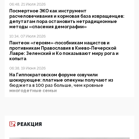
06:48, 21 Июля 2026
Посмертное ЭКО как инструмент
расчеловечивания и кормовая база извращенцев:
депутатам пора остановить нетрадиционные
методы «спасения демографии»
10:34, 07 Июля 2026
Пантеон «героям»-пособникам нацистов и
противникам Православия в Киево-Печерской
Лавре: Зеленский и Ко показывают миру рога и
копыта
06:38, 19 Июня 2026
На Гиппократовском форуме озвучили
шокирующее: платные опекуны получают из
бюджета в 100 раз больше, чем кровные
многодетные семьи
05:00, 13 Июня 2026
Разбор учебника Обществознания под редакцией
Медведева: суверенитет, традиционные ценности
и немного двоемыслия
РЕАКЦИЯ
11:53, 09 Июня 2026
Прокуратура наконец увидела экстремистскую
деятельность ИИТО ЮНЕСКО в России, но