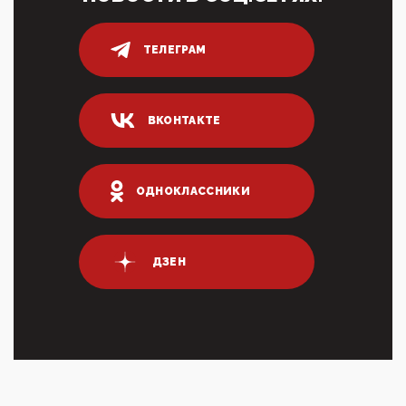
80% сирийцев в ФРГ должны вернуться на родину.
Он это ...
ТЕЛЕГРАМ
04:47, 10 Апреля 2026
ИНН для переводов по СБП это первый шаг из
логических двухЗаполнение ИНН при любых
переводах по ...
ВКОНТАКТЕ
03:35, 10 Апреля 2026
Суммарное вознаграждение менеджменту в 15
крупных банках по итогам 2025 года превысило 63
млрд руб. ...
ОДНОКЛАССНИКИ
03:01, 10 Апреля 2026
Террорист и убийца Буданов вальяжно сообщил,
что союзники просили Киев не наносить удары по
энергети...
ДЗЕН
01:54, 10 Апреля 2026
ПрезидентПутинвчера вечером обьявил
Пасхальное перемирие с 16 часов субботы до конца
дня Воскресен...
01:09, 10 Апреля 2026
Цифроконцлагерь работает только на
входМошенники активно пользуются аккаунтами на