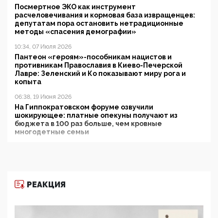
Посмертное ЭКО как инструмент
расчеловечивания и кормовая база извращенцев:
депутатам пора остановить нетрадиционные
методы «спасения демографии»
10:34, 07 Июля 2026
Пантеон «героям»-пособникам нацистов и
противникам Православия в Киево-Печерской
Лавре: Зеленский и Ко показывают миру рога и
копыта
06:38, 19 Июня 2026
На Гиппократовском форуме озвучили
шокирующее: платные опекуны получают из
бюджета в 100 раз больше, чем кровные
многодетные семьи
05:00, 13 Июня 2026
Разбор учебника Обществознания под редакцией
Медведева: суверенитет, традиционные ценности
и немного двоемыслия
РЕАКЦИЯ
11:53, 09 Июня 2026
Прокуратура наконец увидела экстремистскую
деятельность ИИТО ЮНЕСКО в России, но
цифроглобалисты продолжают определять