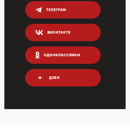
Он это ...
ТЕЛЕГРАМ
04:47, 10 Апреля 2026
ИНН для переводов по СБП это первый шаг из
логических двухЗаполнение ИНН при любых
переводах по ...
ВКОНТАКТЕ
03:35, 10 Апреля 2026
Суммарное вознаграждение менеджменту в 15
крупных банках по итогам 2025 года превысило 63
млрд руб. ...
ОДНОКЛАССНИКИ
03:01, 10 Апреля 2026
Террорист и убийца Буданов вальяжно сообщил,
что союзники просили Киев не наносить удары по
энергети...
ДЗЕН
01:54, 10 Апреля 2026
ПрезидентПутинвчера вечером обьявил
Пасхальное перемирие с 16 часов субботы до конца
дня Воскресен...
01:09, 10 Апреля 2026
Цифроконцлагерь работает только на
входМошенники активно пользуются аккаунтами на
Госуслугах уме...