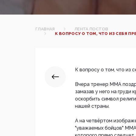
ГЛАВНАЯ
ЛЕНТА ПОСТОВ
К ВОПРОСУ О ТОМ, ЧТО ИЗ СЕБЯ П
К вопросу о том, что из
Вчера тренер ММА поздр
замазав у него на груди 
оскорбить символ религ
нашей страны.
А на четвёртом изображе
"уважаемых бойцов" ММА
которого прямо следует, 