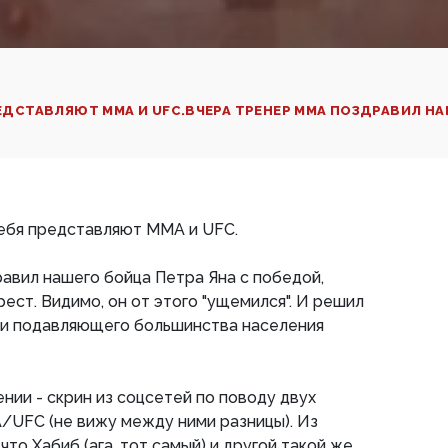
РЕДСТАВЛЯЮТ ММА И UFC.ВЧЕРА ТРЕНЕР ММА ПОЗДРАВИЛ НАШ
 себя представляют ММА и UFC.
авил нашего бойца Петра Яна с победой,
крест. Видимо, он от этого "ущемился". И решил
ии подавляющего большинства населения
нии - скрин из соцсетей по поводу двух
/UFC (не вижу между ними разницы). Из
что Хабиб (ага, тот самый) и другой такой же