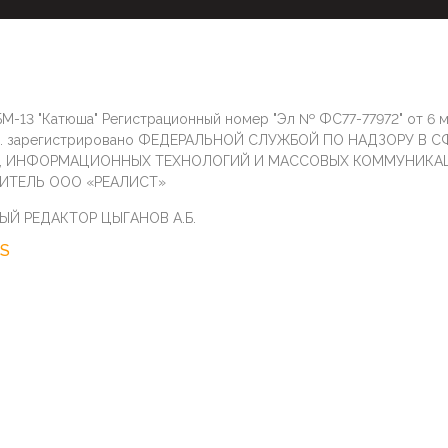
М-13 "Катюша" Регистрационный номер "Эл № ФС77-77972" от 6 
г. зарегистрировано ФЕДЕРАЛЬНОЙ СЛУЖБОЙ ПО НАДЗОРУ В С
И, ИНФОРМАЦИОННЫХ ТЕХНОЛОГИЙ И МАССОВЫХ КОММУНИКА
ИТЕЛЬ ООО «РЕАЛИСТ»
ЫЙ РЕДАКТОР ЦЫГАНОВ А.Б.
S