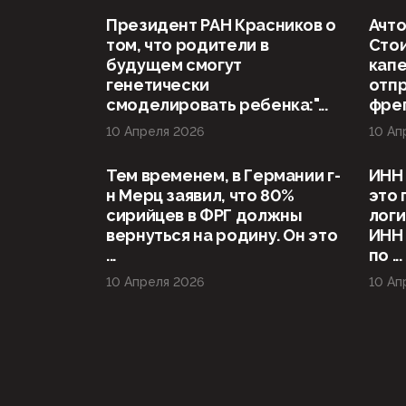
Президент РАН Красников о
Ачто
том, что родители в
Стои
будущем смогут
капе
генетически
отп
смоделировать ребенка:"...
фрег
10 Апреля 2026
10 Ап
Тем временем, в Германии г-
ИНН 
н Мерц заявил, что 80%
это 
сирийцев в ФРГ должны
логи
вернуться на родину. Он это
ИНН
...
по ...
10 Апреля 2026
10 Ап