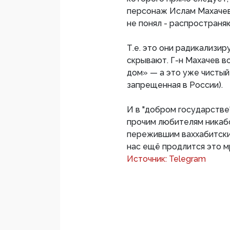
персонаж Ислам Махачев 
не понял - распространя
Т.е. это они радикализи
скрывают. Г-н Махачев в
дом» — а это уже чистый
запрещенная в России).
И в "добром государстве"
прочим любителям никабо
пережившим ваххабитский
нас ещё продлится это 
Источник: Telegram