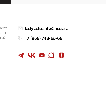
Манифест против
семьи и традиционных
ценностей: «Новые
люди» поднимают
электорат феминисток
марта
katyusha.info@mail.ru
на битву с
ФЕРЕ
мужчинами-«бабуинам
+7 (965) 748-65-65
ЦИЙ
и»
05:08, 15 Мая 2026
Эзотерика,
инфоцыганство и
лженаука под ширмой
защиты традиционных
ценностей: кто и с чем
выступал на форуме
«Россия 809. Традиции
будущего»
09:40, 06 Мая 2026