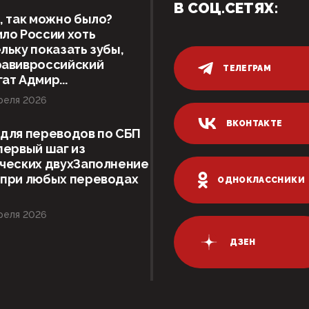
В СОЦ.СЕТЯХ:
, так можно было?
ло России хоть
льку показать зубы,
равивроссийский
ТЕЛЕГРАМ
ат Адмир...
реля 2026
ВКОНТАКТЕ
для переводов по СБП
первый шаг из
ческих двухЗаполнение
 при любых переводах
ОДНОКЛАССНИКИ
реля 2026
ДЗЕН