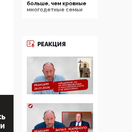
больше, чем кровные
многодетные семьи
05:00, 13 Июня 2026
Разбор учебника
Обществознания под
РЕАКЦИЯ
редакцией Медведева:
суверенитет,
традиционные
ценности и немного
двоемыслия
11:53, 09 Июня 2026
Прокуратура наконец
увидела
экстремистскую
деятельность ИИТО
СЬ
ЮНЕСКО в России, но
цифроглобалисты
ТИ
продолжают