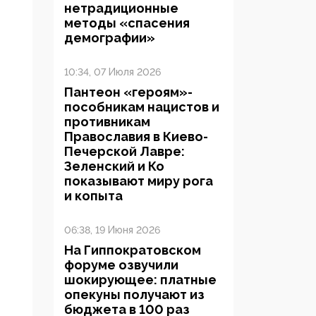
нетрадиционные
методы «спасения
демографии»
10:34, 07 Июля 2026
Пантеон «героям»-
пособникам нацистов и
противникам
Православия в Киево-
Печерской Лавре:
Зеленский и Ко
показывают миру рога
и копыта
06:38, 19 Июня 2026
На Гиппократовском
форуме озвучили
шокирующее: платные
опекуны получают из
бюджета в 100 раз