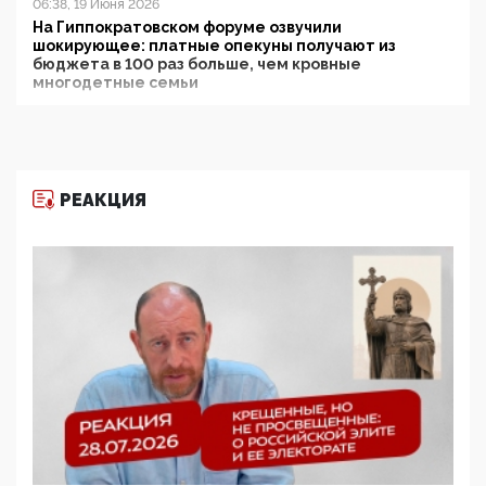
06:38, 19 Июня 2026
На Гиппократовском форуме озвучили
шокирующее: платные опекуны получают из
бюджета в 100 раз больше, чем кровные
многодетные семьи
05:00, 13 Июня 2026
Разбор учебника Обществознания под редакцией
Медведева: суверенитет, традиционные ценности
и немного двоемыслия
РЕАКЦИЯ
11:53, 09 Июня 2026
Прокуратура наконец увидела экстремистскую
деятельность ИИТО ЮНЕСКО в России, но
цифроглобалисты продолжают определять
повестку в образовании
09:43, 01 Июня 2026
5G за счет здоровья граждан: Минцифры намерено
отобрать у регионов и муниципалитетов право
защищать жилые дома и социальные объекты от
ЭМИ
05:58, 26 Мая 2026
Роскомнадзор освободили от борца с
деструктивным и опасным контентом