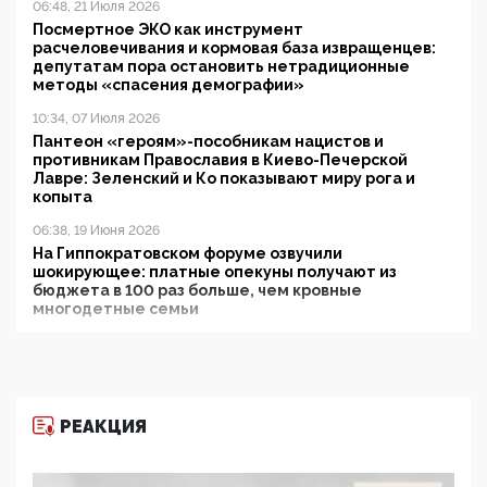
06:48, 21 Июля 2026
Посмертное ЭКО как инструмент
расчеловечивания и кормовая база извращенцев:
депутатам пора остановить нетрадиционные
методы «спасения демографии»
10:34, 07 Июля 2026
Пантеон «героям»-пособникам нацистов и
противникам Православия в Киево-Печерской
Лавре: Зеленский и Ко показывают миру рога и
копыта
06:38, 19 Июня 2026
На Гиппократовском форуме озвучили
шокирующее: платные опекуны получают из
бюджета в 100 раз больше, чем кровные
многодетные семьи
05:00, 13 Июня 2026
Разбор учебника Обществознания под редакцией
Медведева: суверенитет, традиционные ценности
и немного двоемыслия
РЕАКЦИЯ
11:53, 09 Июня 2026
Прокуратура наконец увидела экстремистскую
деятельность ИИТО ЮНЕСКО в России, но