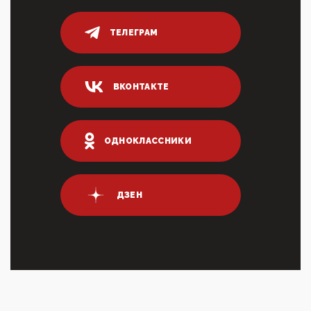
80% сирийцев в ФРГ должны вернуться на родину.
Он это ...
ТЕЛЕГРАМ
04:47, 10 Апреля 2026
ИНН для переводов по СБП это первый шаг из
логических двухЗаполнение ИНН при любых
переводах по ...
ВКОНТАКТЕ
03:35, 10 Апреля 2026
Суммарное вознаграждение менеджменту в 15
крупных банках по итогам 2025 года превысило 63
млрд руб. ...
ОДНОКЛАССНИКИ
03:01, 10 Апреля 2026
Террорист и убийца Буданов вальяжно сообщил,
что союзники просили Киев не наносить удары по
энергети...
ДЗЕН
01:54, 10 Апреля 2026
ПрезидентПутинвчера вечером обьявил
Пасхальное перемирие с 16 часов субботы до конца
дня Воскресен...
01:09, 10 Апреля 2026
Цифроконцлагерь работает только на
входМошенники активно пользуются аккаунтами на