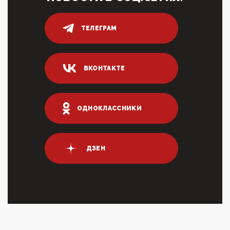
80% сирийцев в ФРГ должны вернуться на родину.
Он это ...
ТЕЛЕГРАМ
04:47, 10 Апреля 2026
ИНН для переводов по СБП это первый шаг из
логических двухЗаполнение ИНН при любых
переводах по ...
ВКОНТАКТЕ
03:35, 10 Апреля 2026
Суммарное вознаграждение менеджменту в 15
крупных банках по итогам 2025 года превысило 63
млрд руб. ...
ОДНОКЛАССНИКИ
03:01, 10 Апреля 2026
Террорист и убийца Буданов вальяжно сообщил,
что союзники просили Киев не наносить удары по
энергети...
ДЗЕН
01:54, 10 Апреля 2026
ПрезидентПутинвчера вечером обьявил
Пасхальное перемирие с 16 часов субботы до конца
дня Воскресен...
01:09, 10 Апреля 2026
Цифроконцлагерь работает только на
входМошенники активно пользуются аккаунтами на