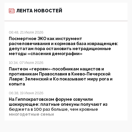
ЛЕНТА НОВОСТЕЙ
06:48, 21 Июля 2026
Посмертное ЭКО как инструмент
расчеловечивания и кормовая база извращенцев:
депутатам пора остановить нетрадиционные
методы «спасения демографии»
10:34, 07 Июля 2026
Пантеон «героям»-пособникам нацистов и
противникам Православия в Киево-Печерской
Лавре: Зеленский и Ко показывают миру рога и
копыта
06:38, 19 Июня 2026
На Гиппократовском форуме озвучили
шокирующее: платные опекуны получают из
бюджета в 100 раз больше, чем кровные
многодетные семьи
05:00, 13 Июня 2026
Разбор учебника Обществознания под редакцией