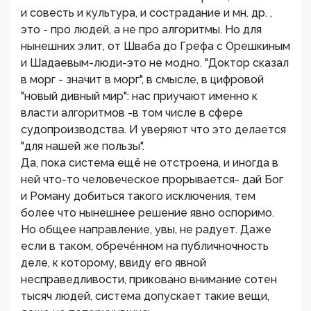
и совесть и культура, и сострадание и мн. др. ,
это - про людей, а не про алгоритмы. Но для
нынешних элит, от Шваба до Грефа с Орешкиным
и Шадаевым-люди-это не модно. "Доктор сказал
в морг - значит в морг", в смысле, в цифровой
"новый дивный мир": нас приучают именно к
власти алгоритмов -в том числе в сфере
судопроизводства. И уверяют что это делается
"для нашей же пользы".
Да, пока система ещё не отстроена, и иногда в
ней что-то человеческое прорывается- дай Бог
и Роману добиться такого исключения, тем
более что нынешнее решение явно оспоримо.
Но общее направление, увы, не радует. Даже
если в таком, обречённом на публичночность
деле, к которому, ввиду его явной
несправедливости, приковано внимание сотен
тысяч людей, система допускает такие вещи,