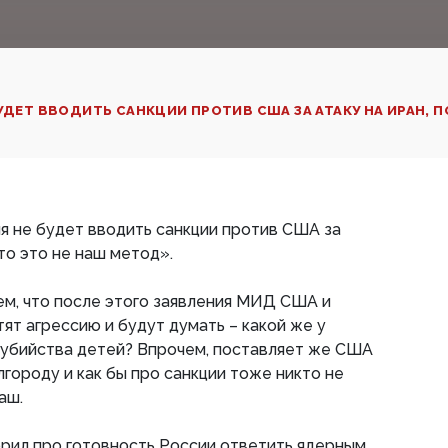
УДЕТ ВВОДИТЬ САНКЦИИ ПРОТИВ США ЗА АТАКУ НА ИРАН, ПО
ия не будет вводить санкции против США за
то это не наш метод».
ем, что после этого заявления МИД США и
ят агрессию и будут думать – какой же у
 убийства детей? Впрочем, поставляет же США
лгороду и как бы про санкции тоже никто не
аш.
ворил про готовность России ответить ядерным