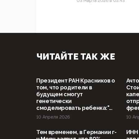
03 Марта 2026 в 02:43
ЧИТАЙТЕ ТАК ЖЕ
Президент РАН Красников о
Ачто
том, что родители в
Стои
будущем смогут
капе
генетически
отп
смоделировать ребенка:"...
фрег
10 Апреля 2026
10 Ап
Тем временем, в Германии г-
ИНН 
н Мерц заявил, что 80%
это 