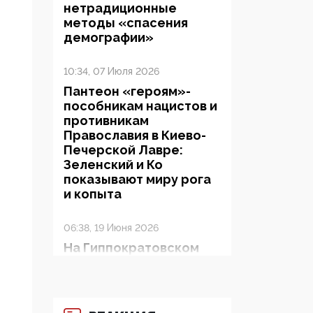
нетрадиционные
методы «спасения
демографии»
10:34, 07 Июля 2026
Пантеон «героям»-
пособникам нацистов и
противникам
Православия в Киево-
Печерской Лавре:
Зеленский и Ко
показывают миру рога
и копыта
06:38, 19 Июня 2026
На Гиппократовском
форуме озвучили
шокирующее: платные
опекуны получают из
бюджета в 100 раз