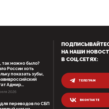
ПОДПИСЫВАЙТЕ
НА НАШИ НОВОС
В СОЦ.СЕТЯХ:
, так можно было?
ло России хоть
льку показать зубы,
равивроссийский
ТЕЛЕГРАМ
ат Адмир...
реля 2026
ВКОНТАКТЕ
для переводов по СБП
первый шаг из