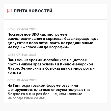
ЛЕНТА НОВОСТЕЙ
06:48, 21 Июля 2026
Посмертное ЭКО как инструмент
расчеловечивания и кормовая база извращенцев:
депутатам пора остановить нетрадиционные
методы «спасения демографии»
10:34, 07 Июля 2026
Пантеон «героям»-пособникам нацистов и
противникам Православия в Киево-Печерской
Лавре: Зеленский и Ко показывают миру рога и
копыта
06:38, 19 Июня 2026
На Гиппократовском форуме озвучили
шокирующее: платные опекуны получают из
бюджета в 100 раз больше, чем кровные
многодетные семьи
05:00, 13 Июня 2026