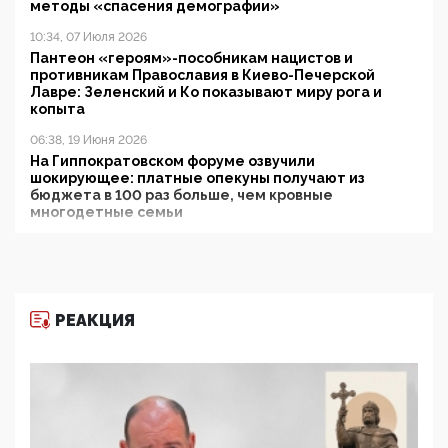
методы «спасения демографии»
10:34, 07 Июля 2026
Пантеон «героям»-пособникам нацистов и
противникам Православия в Киево-Печерской
Лавре: Зеленский и Ко показывают миру рога и
копыта
06:38, 19 Июня 2026
На Гиппократовском форуме озвучили
шокирующее: платные опекуны получают из
бюджета в 100 раз больше, чем кровные
многодетные семьи
05:00, 13 Июня 2026
Разбор учебника Обществознания под редакцией
Медведева: суверенитет, традиционные ценности
и немного двоемыслия
РЕАКЦИЯ
11:53, 09 Июня 2026
Прокуратура наконец увидела экстремистскую
деятельность ИИТО ЮНЕСКО в России, но
цифроглобалисты продолжают определять
повестку в образовании
09:43, 01 Июня 2026