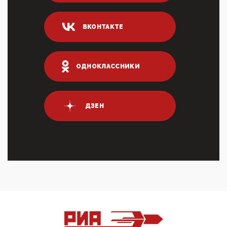
ИНН для переводов по СБП это первый шаг из
логических двухЗаполнение ИНН при любых
переводах по ...
ВКОНТАКТЕ
03:35, 10 Апреля 2026
Суммарное вознаграждение менеджменту в 15
крупных банках по итогам 2025 года превысило 63
млрд руб. ...
ОДНОКЛАССНИКИ
03:01, 10 Апреля 2026
Террорист и убийца Буданов вальяжно сообщил,
что союзники просили Киев не наносить удары по
энергети...
ДЗЕН
01:54, 10 Апреля 2026
ПрезидентПутинвчера вечером обьявил
Пасхальное перемирие с 16 часов субботы до конца
дня Воскресен...
01:09, 10 Апреля 2026
Цифроконцлагерь работает только на
входМошенники активно пользуются аккаунтами на
Госуслугах уме...
12:01, 10 Апреля 2026
Сионистское правительство благосклонно