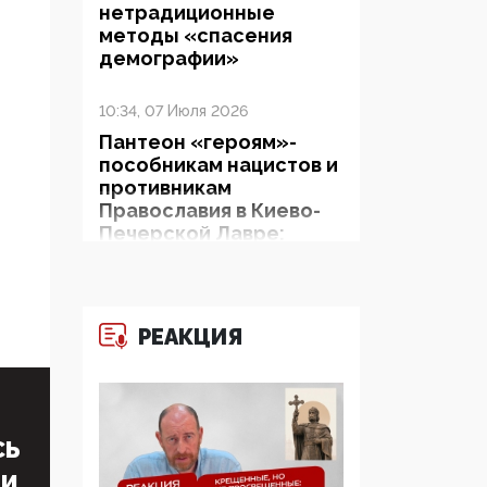
нетрадиционные
методы «спасения
демографии»
10:34, 07 Июля 2026
Пантеон «героям»-
пособникам нацистов и
противникам
Православия в Киево-
Печерской Лавре:
Зеленский и Ко
показывают миру рога
и копыта
РЕАКЦИЯ
06:38, 19 Июня 2026
На Гиппократовском
форуме озвучили
шокирующее: платные
СЬ
опекуны получают из
бюджета в 100 раз
ТИ