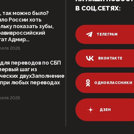
В СОЦ.СЕТЯХ:
, так можно было?
ло России хоть
льку показать зубы,
равивроссийский
ТЕЛЕГРАМ
ат Адмир...
реля 2026
ВКОНТАКТЕ
для переводов по СБП
первый шаг из
ческих двухЗаполнение
 при любых переводах
ОДНОКЛАССНИКИ
реля 2026
ДЗЕН