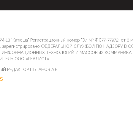
М-13 "Катюша" Регистрационный номер "Эл № ФС77-77972" от 6 
г. зарегистрировано ФЕДЕРАЛЬНОЙ СЛУЖБОЙ ПО НАДЗОРУ В С
И, ИНФОРМАЦИОННЫХ ТЕХНОЛОГИЙ И МАССОВЫХ КОММУНИКА
ИТЕЛЬ ООО «РЕАЛИСТ»
ЫЙ РЕДАКТОР ЦЫГАНОВ А.Б.
S