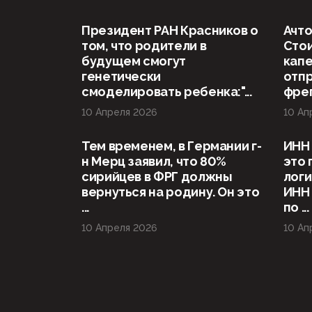
Президент РАН Красников о
Ачто
том, что родители в
Стои
будущем смогут
капе
генетически
отп
смоделировать ребенка:"...
фрег
10 Апреля 2026
10 Ап
Тем временем, в Германии г-
ИНН 
н Мерц заявил, что 80%
это 
сирийцев в ФРГ должны
логи
вернуться на родину. Он это
ИНН
...
по ...
10 Апреля 2026
10 Ап