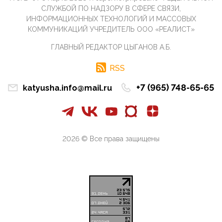
СЛУЖБОЙ ПО НАДЗОРУ В СФЕРЕ СВЯЗИ,
07:11, 10 Апреля 2026
ИНФОРМАЦИОННЫХ ТЕХНОЛОГИЙ И МАССОВЫХ
Те, кто стоят за массовым завозом в Россию
КОММУНИКАЦИЙ УЧРЕДИТЕЛЬ ООО «РЕАЛИСТ»
инокультурных мигрантов, в общем-то понимают,
что делают ...
ГЛАВНЫЙ РЕДАКТОР ЦЫГАНОВ А.Б.
09:34, 09 Апреля 2026
Благодаря знакомым, стали известны подробности
RSS
истории с белгородскими "Орланами",которые
сбили свыш...
+7 (965) 748-65-65
katyusha.info@mail.ru
09:01, 09 Апреля 2026
Снова о главном на фронте. Противник вновь
захватил "малое небо" на украинском ТВД.
Противник расшир...
2026 © Все права защищены
08:05, 09 Апреля 2026
В Национальной системе платежных карт (НСПК)
заботливо уточниили, что ИНН при переводах по
СБП не ну...
06:01, 09 Апреля 2026
А пока армия нашей многонациональной страны
продолжает сражаться с Украиной, где людей
убивают за ру...