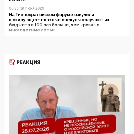
06:38, 19 Июня 2026
На Гиппократовском форуме озвучили
шокирующее: платные опекуны получают из
бюджета в 100 раз больше, чем кровные
многодетные семьи
05:00, 13 Июня 2026
Разбор учебника Обществознания под редакцией
Медведева: суверенитет, традиционные ценности
и немного двоемыслия
РЕАКЦИЯ
11:53, 09 Июня 2026
Прокуратура наконец увидела экстремистскую
деятельность ИИТО ЮНЕСКО в России, но
цифроглобалисты продолжают определять
повестку в образовании
09:43, 01 Июня 2026
5G за счет здоровья граждан: Минцифры намерено
отобрать у регионов и муниципалитетов право
защищать жилые дома и социальные объекты от
ЭМИ
05:58, 26 Мая 2026
Роскомнадзор освободили от борца с