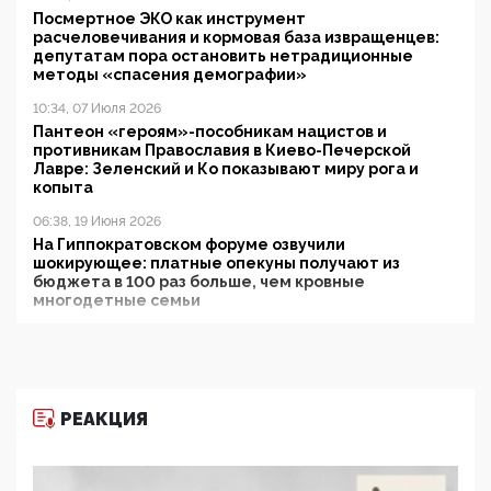
Посмертное ЭКО как инструмент
расчеловечивания и кормовая база извращенцев:
депутатам пора остановить нетрадиционные
методы «спасения демографии»
10:34, 07 Июля 2026
Пантеон «героям»-пособникам нацистов и
противникам Православия в Киево-Печерской
Лавре: Зеленский и Ко показывают миру рога и
копыта
06:38, 19 Июня 2026
На Гиппократовском форуме озвучили
шокирующее: платные опекуны получают из
бюджета в 100 раз больше, чем кровные
многодетные семьи
05:00, 13 Июня 2026
Разбор учебника Обществознания под редакцией
Медведева: суверенитет, традиционные ценности
и немного двоемыслия
РЕАКЦИЯ
11:53, 09 Июня 2026
Прокуратура наконец увидела экстремистскую
деятельность ИИТО ЮНЕСКО в России, но
цифроглобалисты продолжают определять