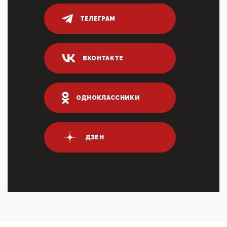
Он это ...
ТЕЛЕГРАМ
04:47, 10 Апреля 2026
ИНН для переводов по СБП это первый шаг из
логических двухЗаполнение ИНН при любых
переводах по ...
ВКОНТАКТЕ
03:35, 10 Апреля 2026
Суммарное вознаграждение менеджменту в 15
крупных банках по итогам 2025 года превысило 63
млрд руб. ...
ОДНОКЛАССНИКИ
03:01, 10 Апреля 2026
Террорист и убийца Буданов вальяжно сообщил,
что союзники просили Киев не наносить удары по
энергети...
ДЗЕН
01:54, 10 Апреля 2026
ПрезидентПутинвчера вечером обьявил
Пасхальное перемирие с 16 часов субботы до конца
дня Воскресен...
01:09, 10 Апреля 2026
Цифроконцлагерь работает только на
входМошенники активно пользуются аккаунтами на
Госуслугах уме...