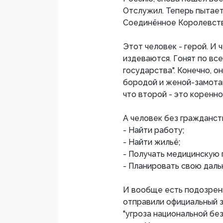
Отслужил. Теперь пытает
Соединённое Королевств
Этот человек - герой. И 
издеваются. Гонят по вс
государства". Конечно, о
бородой и женой-замоташ
что второй - это коренн
А человек без гражданст
- Найти работу;
- Найти жильё;
- Получать медицинскую
- Планировать свою дал
И вообще есть подозрени
отправили официальный за
"угроза национальной бе