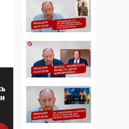
определять повестку в
образовании
09:43, 01 Июня 2026
5G за счет здоровья
граждан: Минцифры
намерено отобрать у
регионов и
муниципалитетов право
защищать жилые дома
и социальные объекты
от ЭМИ
СЬ
05:58, 26 Мая 2026
Роскомнадзор
ТИ
освободили от борца с
деструктивным и
опасным контентом
07:39, 25 Мая 2026