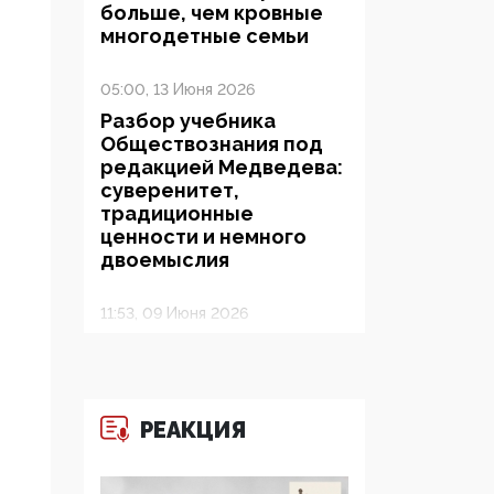
больше, чем кровные
многодетные семьи
05:00, 13 Июня 2026
Разбор учебника
Обществознания под
редакцией Медведева:
суверенитет,
традиционные
ценности и немного
двоемыслия
11:53, 09 Июня 2026
Прокуратура наконец
увидела
экстремистскую
деятельность ИИТО
РЕАКЦИЯ
ЮНЕСКО в России, но
цифроглобалисты
продолжают