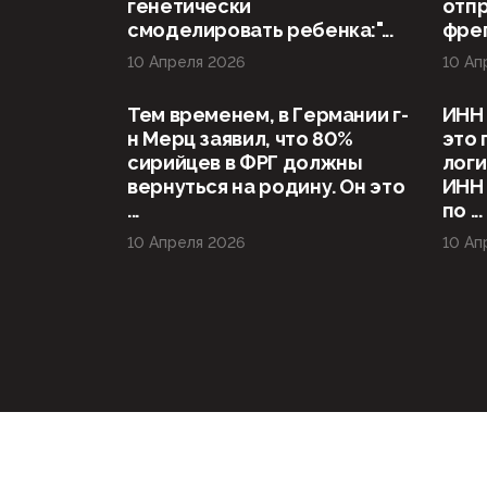
генетически
отп
смоделировать ребенка:"...
фрег
10 Апреля 2026
10 Ап
Тем временем, в Германии г-
ИНН 
н Мерц заявил, что 80%
это 
сирийцев в ФРГ должны
логи
вернуться на родину. Он это
ИНН
...
по ...
10 Апреля 2026
10 Ап