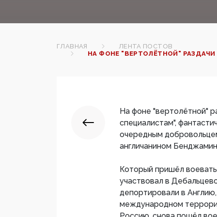
ГЛАВНАЯ
ЛЕНТА ПОСТОВ
НА ФОНЕ "ВЕРТОЛЁТНОЙ" РАЗДАЧИ
На фоне "вертолётной" р
специалистам", фантасти
очередным добровольцем
англичанином Бенджамин
Который пришёл воевать 
участвовал в Дебальцевс
депортировали в Англию,
международном терроризм
Россию, снова пошёл вое