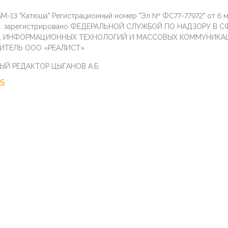
М-13 "Катюша" Регистрационный номер "Эл № ФС77-77972" от 6 
г. зарегистрировано ФЕДЕРАЛЬНОЙ СЛУЖБОЙ ПО НАДЗОРУ В С
И, ИНФОРМАЦИОННЫХ ТЕХНОЛОГИЙ И МАССОВЫХ КОММУНИКА
ИТЕЛЬ ООО «РЕАЛИСТ»
ЫЙ РЕДАКТОР ЦЫГАНОВ А.Б.
S