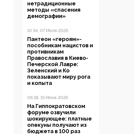
нетрадиционные
методы «спасения
демографии»
10:34, 07 Июля 2026
Пантеон «героям»-
пособникам нацистов и
противникам
Православия в Киево-
Печерской Лавре:
Зеленский и Ко
показывают миру рога
и копыта
06:38, 19 Июня 2026
На Гиппократовском
форуме озвучили
шокирующее: платные
опекуны получают из
бюджета в 100 раз