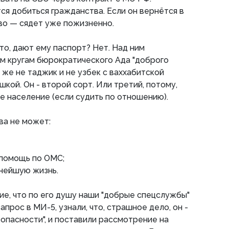
ся добиться гражданства. Если он вернётся в
о — сядет уже пожизненно.
что, дают ему паспорт? Нет. Над ним
ем кругам бюрократического Ада "доброго
н же не таджик и не узбек с ваххабитской
кой. Он - второй сорт. Или третий, потому,
ое население (если судить по отношению).
ва не может:
 помощь по ОМС;
ьнейшую жизнь.
е, что по его душу наши "добрые спецслужбы"
прос в МИ-5, узнали, что, страшное дело, он -
зопасности", и поставили рассмотрение на