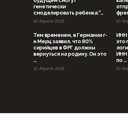
будущем смогут
капе
генетически
отп
смоделировать ребенка:"...
фрег
10 Апреля 2026
10 Ап
Тем временем, в Германии г-
ИНН 
н Мерц заявил, что 80%
это 
сирийцев в ФРГ должны
логи
вернуться на родину. Он это
ИНН
...
по ...
10 Апреля 2026
10 Ап