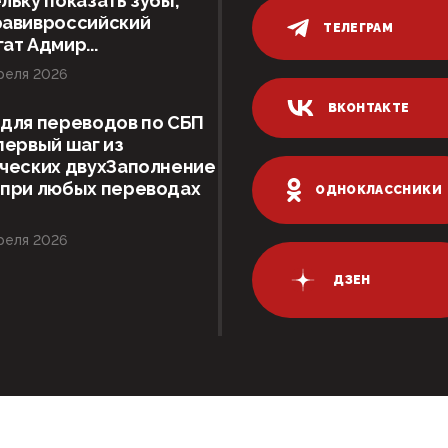
льку показать зубы,
равивроссийский
ТЕЛЕГРАМ
ат Адмир...
реля 2026
ВКОНТАКТЕ
для переводов по СБП
первый шаг из
ческих двухЗаполнение
 при любых переводах
ОДНОКЛАССНИКИ
реля 2026
ДЗЕН