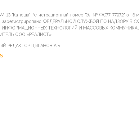
М-13 "Катюша" Регистрационный номер "Эл № ФС77-77972" от 6 
г. зарегистрировано ФЕДЕРАЛЬНОЙ СЛУЖБОЙ ПО НАДЗОРУ В С
И, ИНФОРМАЦИОННЫХ ТЕХНОЛОГИЙ И МАССОВЫХ КОММУНИКА
ИТЕЛЬ ООО «РЕАЛИСТ»
ЫЙ РЕДАКТОР ЦЫГАНОВ А.Б.
S