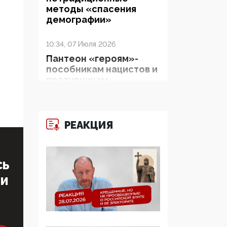
методы «спасения
демографии»
10:34, 07 Июля 2026
Пантеон «героям»-
пособникам нацистов и
противникам
Православия в Киево-
Печерской Лавре:
Зеленский и Ко
показывают миру рога
РЕАКЦИЯ
и копыта
06:38, 19 Июня 2026
СЬ
На Гиппократовском
ТИ
форуме озвучили
шокирующее: платные
опекуны получают из
бюджета в 100 раз
больше, чем кровные