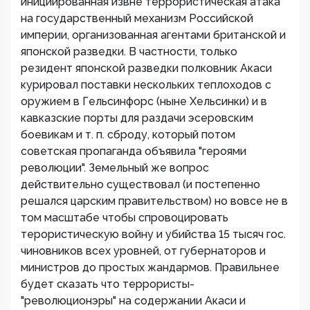
инициированная извне террористическая атака
на государственный механизм Российской
империи, организованная агентами британской и
японской разведки. В частности, только
резидент японской разведки полковник Акаси
курировал поставки нескольких теплоходов с
оружием в Гельсинфорс (ныне Хельсинки) и в
кавказские порты для раздачи эсеровским
боевикам и т. п. сброду, который потом
советская пропаганда объявила "героями
революции". Земельный же вопрос
действительно существовал (и постепенно
решался царским правительством) но вовсе не в
том масштабе чтобы спровоцировать
терористическую войну и убийства 15 тысяч гос.
чиновников всех уровней, от губернаторов и
министров до простых жандармов. Правильнее
будет сказать что террористы-
"революционэры" на содержании Акаси и