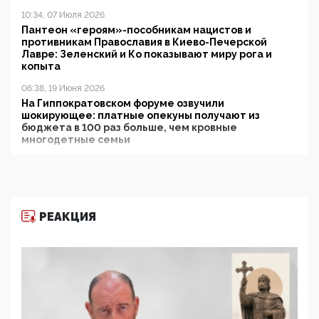
10:34, 07 Июля 2026
Пантеон «героям»-пособникам нацистов и
противникам Православия в Киево-Печерской
Лавре: Зеленский и Ко показывают миру рога и
копыта
06:38, 19 Июня 2026
На Гиппократовском форуме озвучили
шокирующее: платные опекуны получают из
бюджета в 100 раз больше, чем кровные
многодетные семьи
05:00, 13 Июня 2026
Разбор учебника Обществознания под редакцией
Медведева: суверенитет, традиционные ценности
и немного двоемыслия
РЕАКЦИЯ
11:53, 09 Июня 2026
Прокуратура наконец увидела экстремистскую
деятельность ИИТО ЮНЕСКО в России, но
цифроглобалисты продолжают определять
повестку в образовании
09:43, 01 Июня 2026
5G за счет здоровья граждан: Минцифры намерено