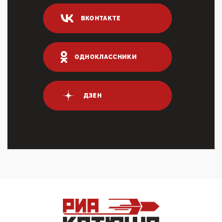
логических двухЗаполнение ИНН при любых
переводах по ...
ВКОНТАКТЕ
03:35, 10 Апреля 2026
Суммарное вознаграждение менеджменту в 15
крупных банках по итогам 2025 года превысило 63
млрд руб. ...
ОДНОКЛАССНИКИ
03:01, 10 Апреля 2026
Террорист и убийца Буданов вальяжно сообщил,
что союзники просили Киев не наносить удары по
энергети...
ДЗЕН
01:54, 10 Апреля 2026
ПрезидентПутинвчера вечером обьявил
Пасхальное перемирие с 16 часов субботы до конца
дня Воскресен...
01:09, 10 Апреля 2026
Цифроконцлагерь работает только на
входМошенники активно пользуются аккаунтами на
Госуслугах уме...
12:01, 10 Апреля 2026
Сионистское правительство благосклонно
разрешило православным христианам провести