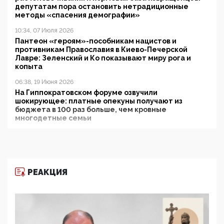
депутатам пора остановить нетрадиционные
методы «спасения демографии»
10:34, 07 Июля 2026
Пантеон «героям»-пособникам нацистов и
противникам Православия в Киево-Печерской
Лавре: Зеленский и Ко показывают миру рога и
копыта
06:38, 19 Июня 2026
На Гиппократовском форуме озвучили
шокирующее: платные опекуны получают из
бюджета в 100 раз больше, чем кровные
многодетные семьи
05:00, 13 Июня 2026
Разбор учебника Обществознания под редакцией
Медведева: суверенитет, традиционные ценности
и немного двоемыслия
РЕАКЦИЯ
11:53, 09 Июня 2026
Прокуратура наконец увидела экстремистскую
деятельность ИИТО ЮНЕСКО в России, но
цифроглобалисты продолжают определять
повестку в образовании