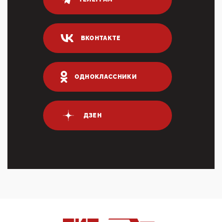
04:47, 10 Апреля 2026
ИНН для переводов по СБП это первый шаг из
логических двухЗаполнение ИНН при любых
переводах по ...
ВКОНТАКТЕ
03:35, 10 Апреля 2026
Суммарное вознаграждение менеджменту в 15
крупных банках по итогам 2025 года превысило 63
млрд руб. ...
ОДНОКЛАССНИКИ
03:01, 10 Апреля 2026
Террорист и убийца Буданов вальяжно сообщил,
что союзники просили Киев не наносить удары по
энергети...
ДЗЕН
01:54, 10 Апреля 2026
ПрезидентПутинвчера вечером обьявил
Пасхальное перемирие с 16 часов субботы до конца
дня Воскресен...
01:09, 10 Апреля 2026
Цифроконцлагерь работает только на
входМошенники активно пользуются аккаунтами на
Госуслугах уме...
12:01, 10 Апреля 2026