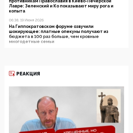
противникам Православия в Киево-Печерской
Лавре: Зеленский и Ко показывают миру рога и
копыта
06:38, 19 Июня 2026
На Гиппократовском форуме озвучили
шокирующее: платные опекуны получают из
бюджета в 100 раз больше, чем кровные
многодетные семьи
05:00, 13 Июня 2026
Разбор учебника Обществознания под редакцией
Медведева: суверенитет, традиционные ценности
и немного двоемыслия
РЕАКЦИЯ
11:53, 09 Июня 2026
Прокуратура наконец увидела экстремистскую
деятельность ИИТО ЮНЕСКО в России, но
цифроглобалисты продолжают определять
повестку в образовании
09:43, 01 Июня 2026
5G за счет здоровья граждан: Минцифры намерено
отобрать у регионов и муниципалитетов право
защищать жилые дома и социальные объекты от
ЭМИ