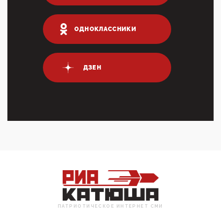
Суммарное вознаграждение менеджменту в 15
крупных банках по итогам 2025 года превысило 63
млрд руб. ...
ОДНОКЛАССНИКИ
03:01, 10 Апреля 2026
Террорист и убийца Буданов вальяжно сообщил,
что союзники просили Киев не наносить удары по
энергети...
ДЗЕН
01:54, 10 Апреля 2026
ПрезидентПутинвчера вечером обьявил
Пасхальное перемирие с 16 часов субботы до конца
дня Воскресен...
01:09, 10 Апреля 2026
Цифроконцлагерь работает только на
входМошенники активно пользуются аккаунтами на
Госуслугах уме...
12:01, 10 Апреля 2026
Сионистское правительство благосклонно
разрешило православным христианам провести
обряд Схождения Бл...
ПАТРИОТИЧЕСКОЕ ИНТЕРНЕТ СМИ
09:40, 10 Апреля 2026
Честно говоря, ситуация с продвижением через