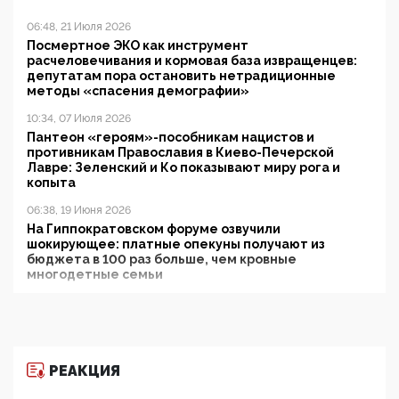
06:48, 21 Июля 2026
Посмертное ЭКО как инструмент
расчеловечивания и кормовая база извращенцев:
депутатам пора остановить нетрадиционные
методы «спасения демографии»
10:34, 07 Июля 2026
Пантеон «героям»-пособникам нацистов и
противникам Православия в Киево-Печерской
Лавре: Зеленский и Ко показывают миру рога и
копыта
06:38, 19 Июня 2026
На Гиппократовском форуме озвучили
шокирующее: платные опекуны получают из
бюджета в 100 раз больше, чем кровные
многодетные семьи
05:00, 13 Июня 2026
Разбор учебника Обществознания под редакцией
Медведева: суверенитет, традиционные ценности
и немного двоемыслия
РЕАКЦИЯ
11:53, 09 Июня 2026
Прокуратура наконец увидела экстремистскую