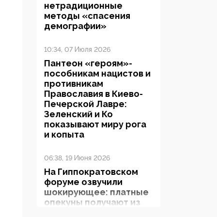
нетрадиционные
методы «спасения
демографии»
10:34, 07 Июля 2026
Пантеон «героям»-
пособникам нацистов и
противникам
Православия в Киево-
Печерской Лавре:
Зеленский и Ко
показывают миру рога
и копыта
06:38, 19 Июня 2026
На Гиппократовском
форуме озвучили
шокирующее: платные
опекуны получают из
бюджета в 100 раз