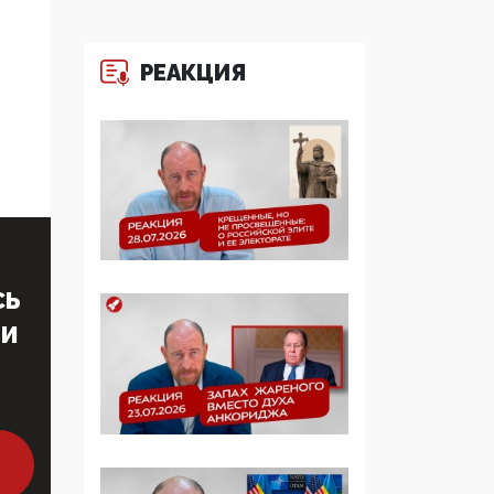
больше, чем кровные
многодетные семьи
РЕАКЦИЯ
05:00, 13 Июня 2026
Разбор учебника
Обществознания под
редакцией Медведева:
суверенитет,
традиционные
ценности и немного
двоемыслия
СЬ
11:53, 09 Июня 2026
ТИ
Прокуратура наконец
увидела
экстремистскую
деятельность ИИТО
ЮНЕСКО в России, но
цифроглобалисты
продолжают