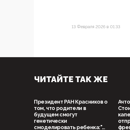
13 Февраля 2026 в 01:33
ЧИТАЙТЕ ТАК ЖЕ
Президент РАН Красников о
Ачто
том, что родители в
Стои
будущем смогут
капе
генетически
отп
смоделировать ребенка:"...
фрег