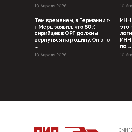
10 Апреля 2026
10 Ап
Тем временем, в Германии г-
ИНН 
н Мерц заявил, что 80%
это 
сирийцев в ФРГ должны
логи
вернуться на родину. Он это
ИНН
...
по ...
10 Апреля 2026
10 Ап
СМИ "Б