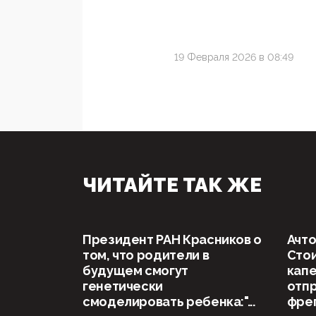
19 Февраля 2026 в 08:49
ЧИТАЙТЕ ТАК ЖЕ
Президент РАН Красников о
Ачто
том, что родители в
Стои
будущем смогут
капе
генетически
отп
смоделировать ребенка:"...
фрег