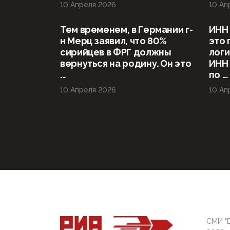
10 Апреля 2026
10 Ап
Тем временем, в Германии г-
ИНН 
н Мерц заявил, что 80%
это 
сирийцев в ФРГ должны
логи
вернуться на родину. Он это
ИНН
...
по ...
10 Апреля 2026
10 Ап
СМИ "Б