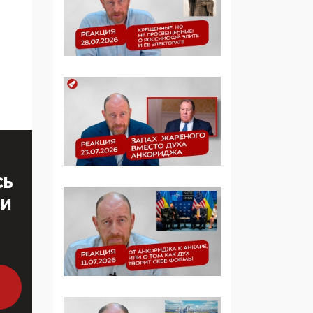
определять повестку в
образовании
09:43, 01 Июня 2026
5G за счет здоровья
граждан: Минцифры
намерено отобрать у
регионов и
муниципалитетов право
защищать жилые дома
и социальные объекты
от ЭМИ
СЬ
ТИ
05:58, 26 Мая 2026
Роскомнадзор
освободили от борца с
деструктивным и
опасным контентом
07:39, 25 Мая 2026