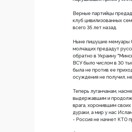
Верные партийцы предаду
клуб цивилизованных сем
всего 35 лет назад.
Ныне пишушие мемуары Су
молчащих предадут русск
обратно в Украину "Минск
ВСУ было числом в 30 тыс
была не против ее приход
осуждения не получил, н
Теперь луганчанам, насме
выдержавшим и продолж
врага, хоронившим своих 
дураки, а мир у нас Исла
- Россия не начнет КТО п