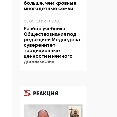
больше, чем кровные
многодетные семьи
05:00, 13 Июня 2026
Разбор учебника
Обществознания под
редакцией Медведева:
суверенитет,
традиционные
ценности и немного
двоемыслия
11:53, 09 Июня 2026
Прокуратура наконец
увидела
экстремистскую
РЕАКЦИЯ
деятельность ИИТО
ЮНЕСКО в России, но
цифроглобалисты
продолжают