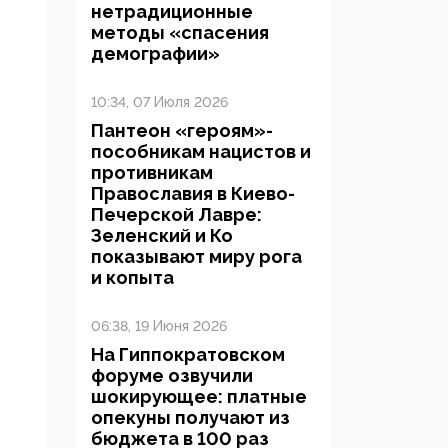
нетрадиционные
методы «спасения
демографии»
10:34, 07 Июля 2026
Пантеон «героям»-
пособникам нацистов и
противникам
Православия в Киево-
Печерской Лавре:
Зеленский и Ко
показывают миру рога
и копыта
06:38, 19 Июня 2026
На Гиппократовском
форуме озвучили
шокирующее: платные
опекуны получают из
бюджета в 100 раз