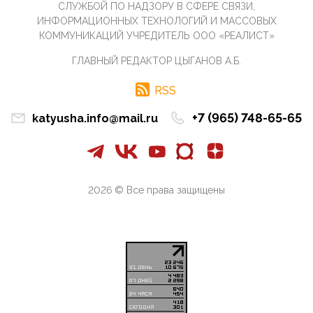
СЛУЖБОЙ ПО НАДЗОРУ В СФЕРЕ СВЯЗИ,
07:11, 10 Апреля 2026
ИНФОРМАЦИОННЫХ ТЕХНОЛОГИЙ И МАССОВЫХ
Те, кто стоят за массовым завозом в Россию
КОММУНИКАЦИЙ УЧРЕДИТЕЛЬ ООО «РЕАЛИСТ»
инокультурных мигрантов, в общем-то понимают,
что делают ...
ГЛАВНЫЙ РЕДАКТОР ЦЫГАНОВ А.Б.
09:34, 09 Апреля 2026
Благодаря знакомым, стали известны подробности
RSS
истории с белгородскими "Орланами",которые
сбили свыш...
+7 (965) 748-65-65
katyusha.info@mail.ru
09:01, 09 Апреля 2026
Снова о главном на фронте. Противник вновь
захватил "малое небо" на украинском ТВД.
Противник расшир...
2026 © Все права защищены
08:05, 09 Апреля 2026
В Национальной системе платежных карт (НСПК)
заботливо уточниили, что ИНН при переводах по
СБП не ну...
06:01, 09 Апреля 2026
А пока армия нашей многонациональной страны
продолжает сражаться с Украиной, где людей
убивают за ру...
03:44, 09 Апреля 2026