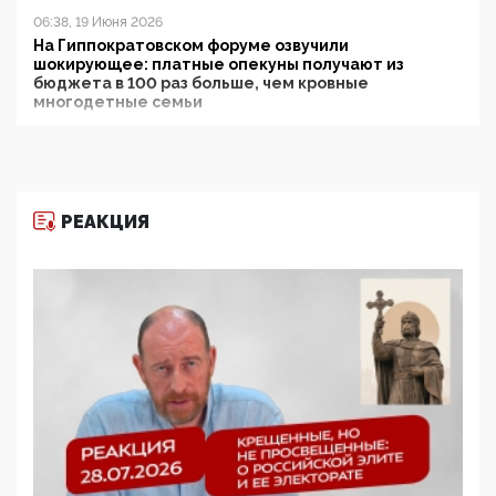
06:38, 19 Июня 2026
На Гиппократовском форуме озвучили
шокирующее: платные опекуны получают из
бюджета в 100 раз больше, чем кровные
многодетные семьи
05:00, 13 Июня 2026
Разбор учебника Обществознания под редакцией
Медведева: суверенитет, традиционные ценности
и немного двоемыслия
РЕАКЦИЯ
11:53, 09 Июня 2026
Прокуратура наконец увидела экстремистскую
деятельность ИИТО ЮНЕСКО в России, но
цифроглобалисты продолжают определять
повестку в образовании
09:43, 01 Июня 2026
5G за счет здоровья граждан: Минцифры намерено
отобрать у регионов и муниципалитетов право
защищать жилые дома и социальные объекты от
ЭМИ
05:58, 26 Мая 2026
Роскомнадзор освободили от борца с