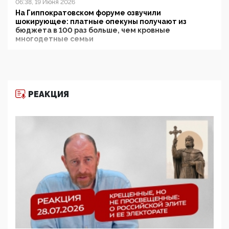
06:38, 19 Июня 2026
На Гиппократовском форуме озвучили
шокирующее: платные опекуны получают из
бюджета в 100 раз больше, чем кровные
многодетные семьи
05:00, 13 Июня 2026
Разбор учебника Обществознания под редакцией
Медведева: суверенитет, традиционные ценности
и немного двоемыслия
РЕАКЦИЯ
11:53, 09 Июня 2026
Прокуратура наконец увидела экстремистскую
деятельность ИИТО ЮНЕСКО в России, но
цифроглобалисты продолжают определять
повестку в образовании
09:43, 01 Июня 2026
5G за счет здоровья граждан: Минцифры намерено
отобрать у регионов и муниципалитетов право
защищать жилые дома и социальные объекты от
ЭМИ
05:58, 26 Мая 2026
Роскомнадзор освободили от борца с
деструктивным и опасным контентом