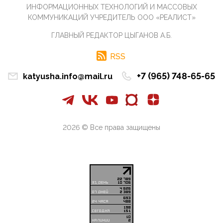
07:11, 10 Апреля 2026
ИНФОРМАЦИОННЫХ ТЕХНОЛОГИЙ И МАССОВЫХ
Те, кто стоят за массовым завозом в Россию
КОММУНИКАЦИЙ УЧРЕДИТЕЛЬ ООО «РЕАЛИСТ»
инокультурных мигрантов, в общем-то понимают,
что делают ...
ГЛАВНЫЙ РЕДАКТОР ЦЫГАНОВ А.Б.
09:34, 09 Апреля 2026
Благодаря знакомым, стали известны подробности
RSS
истории с белгородскими "Орланами",которые
сбили свыш...
+7 (965) 748-65-65
katyusha.info@mail.ru
09:01, 09 Апреля 2026
Снова о главном на фронте. Противник вновь
захватил "малое небо" на украинском ТВД.
Противник расшир...
2026 © Все права защищены
08:05, 09 Апреля 2026
В Национальной системе платежных карт (НСПК)
заботливо уточниили, что ИНН при переводах по
СБП не ну...
06:01, 09 Апреля 2026
А пока армия нашей многонациональной страны
продолжает сражаться с Украиной, где людей
убивают за ру...
03:44, 09 Апреля 2026