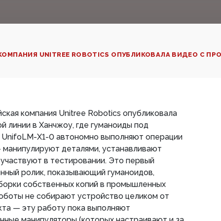
Я КОМПАНИЯ UNITREE ROBOTICS ОПУБЛИКОВАЛА ВИДЕО С ПР
айская компания Unitree Robotics опубликовала
й линии в Ханчжоу, где гуманоиды под
UnifoLM-X1-0 автономно выполняют операции
— манипулируют деталями, устанавливают
участвуют в тестировании. Это первый
нный ролик, показывающий гуманоидов,
сборки собственных копий в промышленных
роботы не собирают устройство целиком от
кта — эту работу пока выполняют
ные манипуляторы (которых настраивают и за