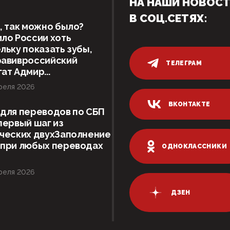
НА НАШИ НОВОС
В СОЦ.СЕТЯХ:
, так можно было?
ло России хоть
льку показать зубы,
равивроссийский
ТЕЛЕГРАМ
ат Адмир...
реля 2026
ВКОНТАКТЕ
для переводов по СБП
первый шаг из
ческих двухЗаполнение
 при любых переводах
ОДНОКЛАССНИКИ
реля 2026
ДЗЕН