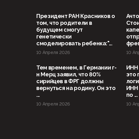
Президент РАН Красников о
Ачто
том, что родители в
Стои
будущем смогут
капе
генетически
отп
смоделировать ребенка:"...
фрег
10 Апреля 2026
10 Ап
Тем временем, в Германии г-
ИНН 
н Мерц заявил, что 80%
это 
сирийцев в ФРГ должны
логи
вернуться на родину. Он это
ИНН
...
по ...
10 Апреля 2026
10 Ап