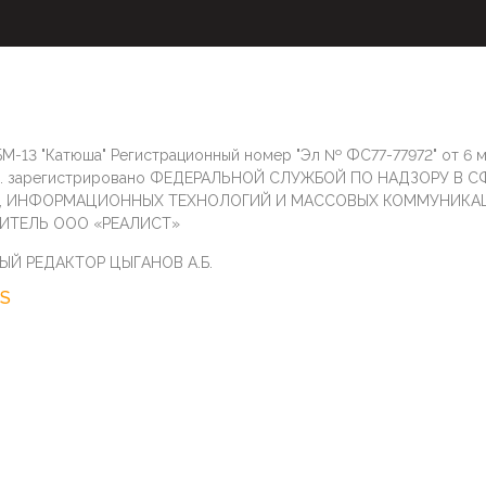
М-13 "Катюша" Регистрационный номер "Эл № ФС77-77972" от 6 
г. зарегистрировано ФЕДЕРАЛЬНОЙ СЛУЖБОЙ ПО НАДЗОРУ В С
И, ИНФОРМАЦИОННЫХ ТЕХНОЛОГИЙ И МАССОВЫХ КОММУНИКА
ИТЕЛЬ ООО «РЕАЛИСТ»
ЫЙ РЕДАКТОР ЦЫГАНОВ А.Б.
S