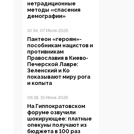
нетрадиционные
методы «спасения
демографии»
10:34, 07 Июля 2026
Пантеон «героям»-
пособникам нацистов и
противникам
Православия в Киево-
Печерской Лавре:
Зеленский и Ко
показывают миру рога
и копыта
06:38, 19 Июня 2026
На Гиппократовском
форуме озвучили
шокирующее: платные
опекуны получают из
бюджета в 100 раз