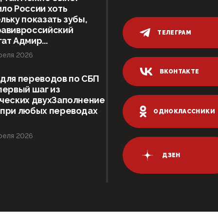
ло России хоть
льку показать зубы,
равивроссийский
ТЕЛЕГРАМ
ат Адмир...
реля 2026
ВКОНТАКТЕ
для переводов по СБП
первый шаг из
ческих двухЗаполнение
 при любых переводах
ОДНОКЛАССНИКИ
реля 2026
ДЗЕН