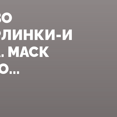
ВО
РЛИНКИ-И
. МАСК
...