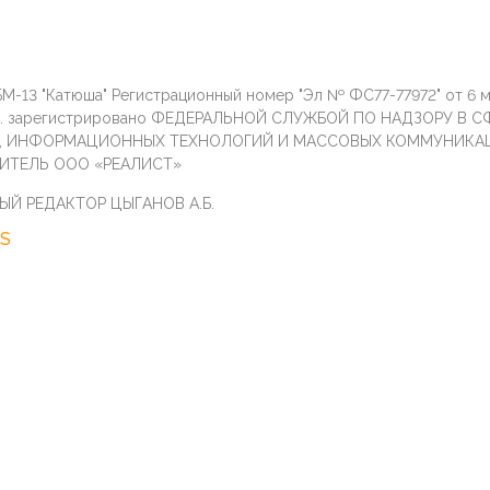
М-13 "Катюша" Регистрационный номер "Эл № ФС77-77972" от 6 
г. зарегистрировано ФЕДЕРАЛЬНОЙ СЛУЖБОЙ ПО НАДЗОРУ В С
И, ИНФОРМАЦИОННЫХ ТЕХНОЛОГИЙ И МАССОВЫХ КОММУНИКА
ИТЕЛЬ ООО «РЕАЛИСТ»
ЫЙ РЕДАКТОР ЦЫГАНОВ А.Б.
S