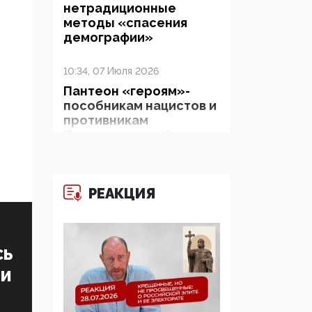
нетрадиционные
методы «спасения
демографии»
10:34, 07 Июля 2026
Пантеон «героям»-
пособникам нацистов и
противникам
Православия в Киево-
Печерской Лавре:
Зеленский и Ко
показывают миру рога
РЕАКЦИЯ
и копыта
06:38, 19 Июня 2026
На Гиппократовском
СЬ
форуме озвучили
ТИ
шокирующее: платные
опекуны получают из
бюджета в 100 раз