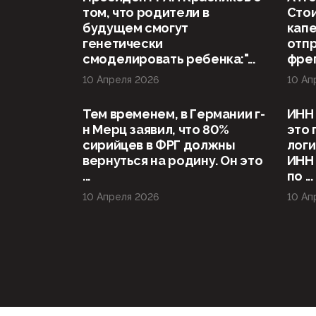
том, что родители в
Стои
будущем смогут
капе
генетически
отп
смоделировать ребенка:"...
фрег
10 Апреля 2026
10 Ап
Тем временем, в Германии г-
ИНН 
н Мерц заявил, что 80%
это 
сирийцев в ФРГ должны
логи
вернуться на родину. Он это
ИНН
...
по ...
10 Апреля 2026
10 Ап