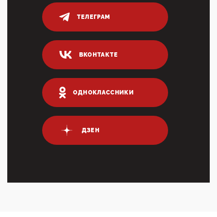
Он это ...
ТЕЛЕГРАМ
04:47, 10 Апреля 2026
ИНН для переводов по СБП это первый шаг из
логических двухЗаполнение ИНН при любых
переводах по ...
ВКОНТАКТЕ
03:35, 10 Апреля 2026
Суммарное вознаграждение менеджменту в 15
крупных банках по итогам 2025 года превысило 63
млрд руб. ...
ОДНОКЛАССНИКИ
03:01, 10 Апреля 2026
Террорист и убийца Буданов вальяжно сообщил,
что союзники просили Киев не наносить удары по
энергети...
ДЗЕН
01:54, 10 Апреля 2026
ПрезидентПутинвчера вечером обьявил
Пасхальное перемирие с 16 часов субботы до конца
дня Воскресен...
01:09, 10 Апреля 2026
Цифроконцлагерь работает только на
входМошенники активно пользуются аккаунтами на
Госуслугах уме...