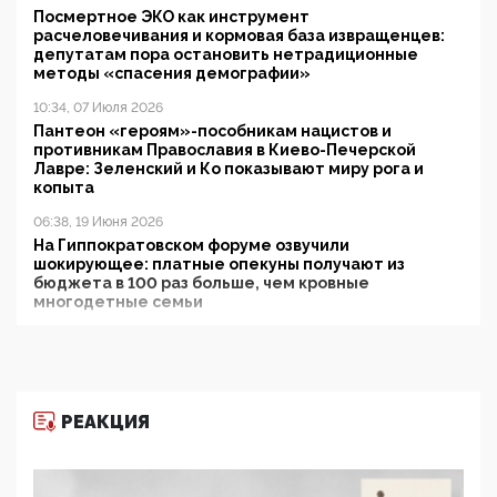
Посмертное ЭКО как инструмент
расчеловечивания и кормовая база извращенцев:
депутатам пора остановить нетрадиционные
методы «спасения демографии»
10:34, 07 Июля 2026
Пантеон «героям»-пособникам нацистов и
противникам Православия в Киево-Печерской
Лавре: Зеленский и Ко показывают миру рога и
копыта
06:38, 19 Июня 2026
На Гиппократовском форуме озвучили
шокирующее: платные опекуны получают из
бюджета в 100 раз больше, чем кровные
многодетные семьи
05:00, 13 Июня 2026
Разбор учебника Обществознания под редакцией
Медведева: суверенитет, традиционные ценности
и немного двоемыслия
РЕАКЦИЯ
11:53, 09 Июня 2026
Прокуратура наконец увидела экстремистскую
деятельность ИИТО ЮНЕСКО в России, но
цифроглобалисты продолжают определять