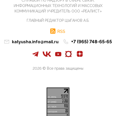
СЛУЖБОЙ ПО НАДЗОРУ В СФЕРЕ СВЯЗИ,
07:11, 10 Апреля 2026
ИНФОРМАЦИОННЫХ ТЕХНОЛОГИЙ И МАССОВЫХ
Те, кто стоят за массовым завозом в Россию
КОММУНИКАЦИЙ УЧРЕДИТЕЛЬ ООО «РЕАЛИСТ»
инокультурных мигрантов, в общем-то понимают,
что делают ...
ГЛАВНЫЙ РЕДАКТОР ЦЫГАНОВ А.Б.
09:34, 09 Апреля 2026
Благодаря знакомым, стали известны подробности
RSS
истории с белгородскими "Орланами",которые
сбили свыш...
+7 (965) 748-65-65
katyusha.info@mail.ru
09:01, 09 Апреля 2026
Снова о главном на фронте. Противник вновь
захватил "малое небо" на украинском ТВД.
Противник расшир...
2026 © Все права защищены
08:05, 09 Апреля 2026
В Национальной системе платежных карт (НСПК)
заботливо уточниили, что ИНН при переводах по
СБП не ну...
06:01, 09 Апреля 2026
А пока армия нашей многонациональной страны
продолжает сражаться с Украиной, где людей
убивают за ру...
03:44, 09 Апреля 2026