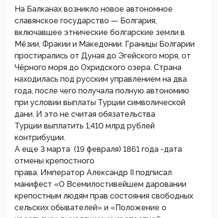
На Балканах возникло новое автономное
славянское государство — Болгария,
включавшее этнические болгарские земли в
Мёзии, Фракии и Македонии. Границы Болгарии
простирались от Дуная до Эгейского моря, от
Чёрного моря до Охридского озера. Страна
находилась под русским управлением на два
года, после чего получала полную автономию
при условии выплаты Турции символической
дани. И это не считая обязательства
Турции выплатить 1,410 млрд рублей
контрибуции.
А еще 3 марта (19 февраля) 1861 года -дата
отмены крепостного
права. Император Александр II подписал
манифест «О Всемилостивейшем даровании
крепостным людям прав состояния свободных
сельских обывателей» и «Положение о