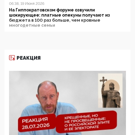
06:38, 19 Июня 2026
На Гиппократовском форуме озвучили
шокирующее: платные опекуны получают из
бюджета в 100 раз больше, чем кровные
многодетные семьи
05:00, 13 Июня 2026
Разбор учебника Обществознания под редакцией
Медведева: суверенитет, традиционные ценности
и немного двоемыслия
РЕАКЦИЯ
11:53, 09 Июня 2026
Прокуратура наконец увидела экстремистскую
деятельность ИИТО ЮНЕСКО в России, но
цифроглобалисты продолжают определять
повестку в образовании
09:43, 01 Июня 2026
5G за счет здоровья граждан: Минцифры намерено
отобрать у регионов и муниципалитетов право
защищать жилые дома и социальные объекты от
ЭМИ
05:58, 26 Мая 2026
Роскомнадзор освободили от борца с
деструктивным и опасным контентом