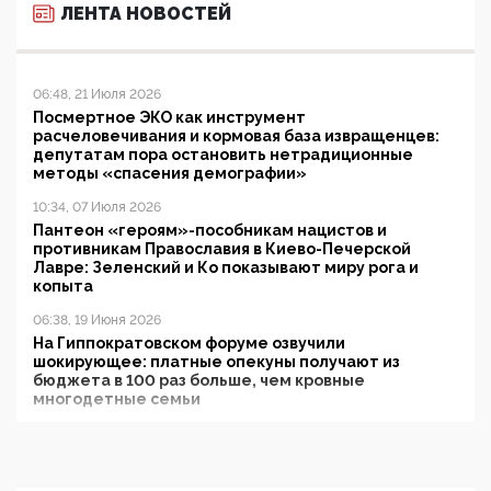
ЛЕНТА НОВОСТЕЙ
06:48, 21 Июля 2026
Посмертное ЭКО как инструмент
расчеловечивания и кормовая база извращенцев:
депутатам пора остановить нетрадиционные
методы «спасения демографии»
10:34, 07 Июля 2026
Пантеон «героям»-пособникам нацистов и
противникам Православия в Киево-Печерской
Лавре: Зеленский и Ко показывают миру рога и
копыта
06:38, 19 Июня 2026
На Гиппократовском форуме озвучили
шокирующее: платные опекуны получают из
бюджета в 100 раз больше, чем кровные
многодетные семьи
05:00, 13 Июня 2026
Разбор учебника Обществознания под редакцией
Медведева: суверенитет, традиционные ценности