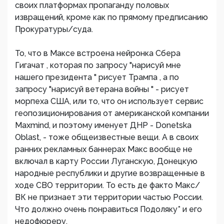
своих платформах пропаганду половых
извращений, кроме как по прямому предписанию
Прокуратуры/суда.
То, что в Максе встроена нейронка Сбера
Гигачат , которая по запросу "нарисуй мне
нашего президента " рисует Трампа , а по
запросу "нарисуй ветерана войны " - рисует
морпеха США, или то, что он использует сервис
геопозиционирования от американской компании
Maxmind, и поэтому именует ДНР - Donetska
Oblast, - тоже общеизвестные вещи. А в своих
ранних рекламных баннерах Макс вообще не
включал в карту России Луганскую, Донецкую
народные республики и другие возвращенные в
ходе СВО территории. То есть де факто Макс/
ВК не признает эти территории частью России.
Что должно очень понравиться Подоляку* и его
недофюреру.