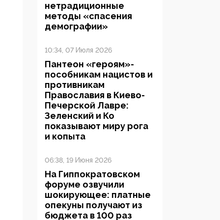
нетрадиционные
методы «спасения
демографии»
10:34, 07 Июля 2026
Пантеон «героям»-
пособникам нацистов и
противникам
Православия в Киево-
Печерской Лавре:
Зеленский и Ко
показывают миру рога
и копыта
06:38, 19 Июня 2026
На Гиппократовском
форуме озвучили
шокирующее: платные
опекуны получают из
бюджета в 100 раз