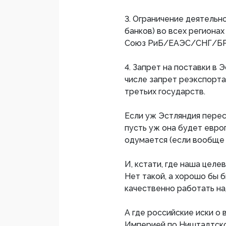
3. Ограничение деятельно
банков) во всех регионах
Союз РиБ/ЕАЭС/СНГ/Б
4. Запрет на поставки в 
числе запрет реэкспорта
третьих государств.
Если уж Эстляндия перес
пусть уж она будет евро
одумается (если вообще 
И, кстати, где наша цел
Нет такой, а хорошо бы б
качественно работать на
А где российские иски о
Империей по Ништадтско