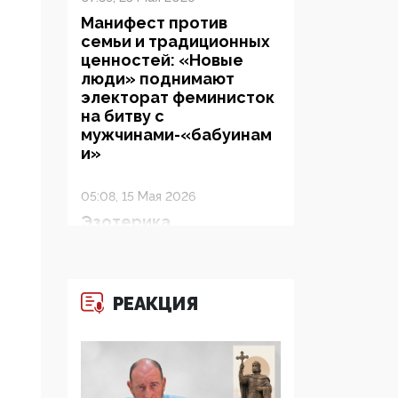
Манифест против
семьи и традиционных
ценностей: «Новые
люди» поднимают
электорат феминисток
на битву с
мужчинами-«бабуинам
и»
05:08, 15 Мая 2026
Эзотерика,
инфоцыганство и
лженаука под ширмой
защиты традиционных
ценностей: кто и с чем
РЕАКЦИЯ
выступал на форуме
«Россия 809. Традиции
будущего»
09:40, 06 Мая 2026