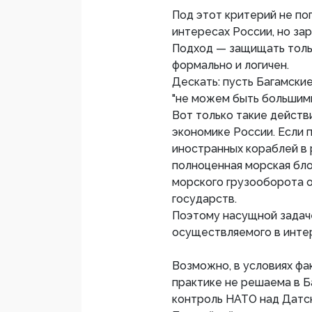
Под этот критерий не п
интересах России, но за
Подход — защищать толь
формально и логичен.
Дескать: пусть Багамски
"не можем быть большими
Вот только такие действ
экономике России. Если 
иностранных кораблей в 
полноценная морская бло
морского грузооборота 
государств.
Поэтому насущной задаче
осуществляемого в инте
Возможно, в условиях фа
практике не решаема в Б
контроль НАТО над Датск