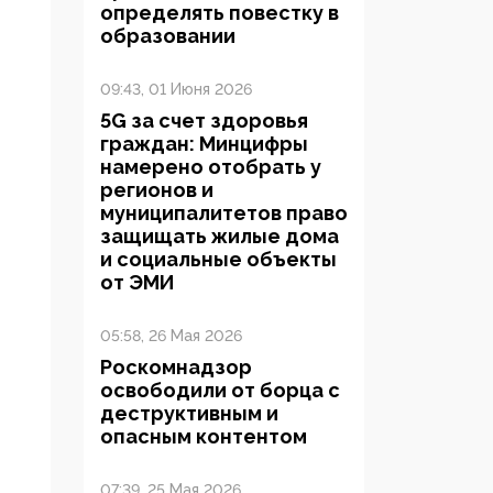
определять повестку в
образовании
09:43, 01 Июня 2026
5G за счет здоровья
граждан: Минцифры
намерено отобрать у
регионов и
муниципалитетов право
защищать жилые дома
и социальные объекты
от ЭМИ
05:58, 26 Мая 2026
Роскомнадзор
освободили от борца с
деструктивным и
опасным контентом
07:39, 25 Мая 2026