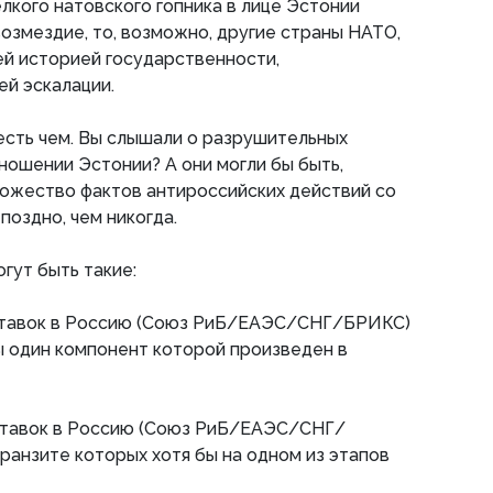
елкого натовского гопника в лице Эстонии
озмездие, то, возможно, другие страны НАТО,
й историей государственности,
й эскалации.
есть чем. Вы слышали о разрушительных
тношении Эстонии? А они могли бы быть,
ножество фактов антироссийских действий со
поздно, чем никогда.
гут быть такие:
оставок в Россию (Союз РиБ/ЕАЭС/СНГ/БРИКС)
ы один компонент которой произведен в
оставок в Россию (Союз РиБ/ЕАЭС/СНГ/
транзите которых хотя бы на одном из этапов