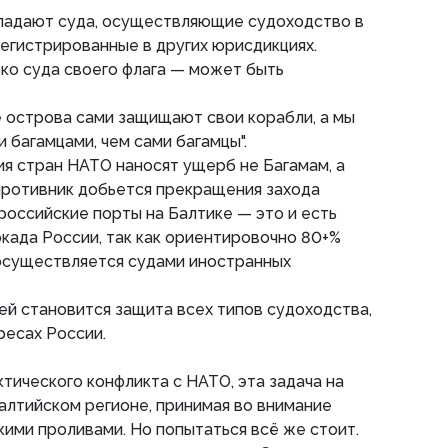
опадают суда, осуществляющие судоходство в
регистрированные в других юрисдикциях.
ко суда своего флага — может быть
е острова сами защищают свои корабли, а мы
 багамцами, чем сами багамцы".
ия стран НАТО наносят ущерб не Багамам, а
противник добьется прекращения захода
российские порты на Балтике — это и есть
када России, так как ориентировочно 80+%
осуществляется судами иностранных
й становится защита всех типов судоходства,
ресах России.
ктического конфликта с НАТО, эта задача на
алтийском регионе, принимая во внимание
ими проливами. Но попытаться всё же стоит.