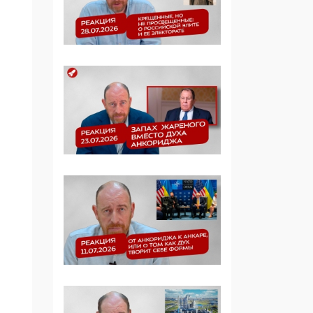
Симулякр патриотизма
и благолепия:
профилактика негатива
среди молодежи снова
отдана на откуп
«движперам»
03:35, 25 Апреля 2026
120 лет
парламентаризма: как
институт
народовластия
превратился в «чего
изволите» для
Правительства и АП
06:29, 15 Апреля 2026
Социальный фонд
России – пионер