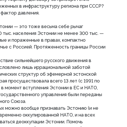
ложенных в инфраструктуру региона при СССР?
 фактор давления.
стонии — это тоже весьма себе рычаг
0 тыс. населения Эстонии не менее 300 тыс. —
ые и пораженные в правах, компактно
чье с Россией. Протяженность границы России
тствие сильнейшего русского движения в
словлено лишь иррациональной заботой
ических структур об эфемерной эстонской
рая просуществовала всего 13 лет (с 1991 по
ь в момент вступления Эстонии в ЕС и НАТО,
 государственного управления были переданы
ного Союза.
ых можно вообще признавать Эстонию (и не
 временно оккупированной НАТО, и на всех
ваться деоккупации Эстонии. Помочь