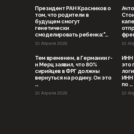
Президент РАН Красников о
Ачто
том, что родители в
Стои
будущем смогут
капе
генетически
отп
смоделировать ребенка:"...
фрег
10 Апреля 2026
10 Ап
Тем временем, в Германии г-
ИНН 
н Мерц заявил, что 80%
это 
сирийцев в ФРГ должны
логи
вернуться на родину. Он это
ИНН
...
по ...
10 Апреля 2026
10 Ап