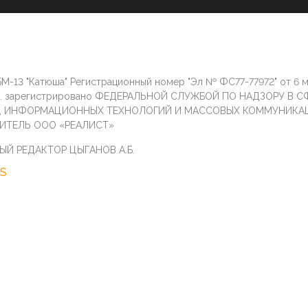
М-13 "Катюша" Регистрационный номер "Эл № ФС77-77972" от 6 
г. зарегистрировано ФЕДЕРАЛЬНОЙ СЛУЖБОЙ ПО НАДЗОРУ В С
И, ИНФОРМАЦИОННЫХ ТЕХНОЛОГИЙ И МАССОВЫХ КОММУНИКА
ИТЕЛЬ ООО «РЕАЛИСТ»
ЫЙ РЕДАКТОР ЦЫГАНОВ А.Б.
S