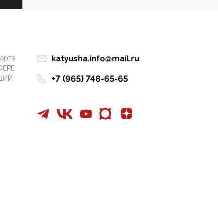
Манифест против
семьи и традиционных
ценностей: «Новые
люди» поднимают
электорат феминисток
марта
katyusha.info@mail.ru
на битву с
ФЕРЕ
мужчинами-«бабуинам
+7 (965) 748-65-65
ЦИЙ
и»
05:08, 15 Мая 2026
Эзотерика,
инфоцыганство и
лженаука под ширмой
защиты традиционных
ценностей: кто и с чем
выступал на форуме
«Россия 809. Традиции
будущего»
09:40, 06 Мая 2026