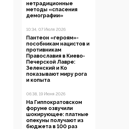
нетрадиционные
методы «спасения
демографии»
10:34, 07 Июля 2026
Пантеон «героям»-
пособникам нацистов и
противникам
Православия в Киево-
Печерской Лавре:
Зеленский и Ко
показывают миру рога
и копыта
06:38, 19 Июня 2026
На Гиппократовском
форуме озвучили
шокирующее: платные
опекуны получают из
бюджета в 100 раз