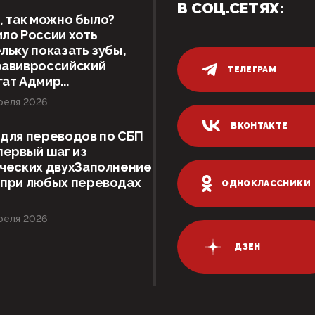
В СОЦ.СЕТЯХ:
, так можно было?
ло России хоть
льку показать зубы,
равивроссийский
ТЕЛЕГРАМ
ат Адмир...
реля 2026
ВКОНТАКТЕ
для переводов по СБП
первый шаг из
ческих двухЗаполнение
 при любых переводах
ОДНОКЛАССНИКИ
реля 2026
ДЗЕН