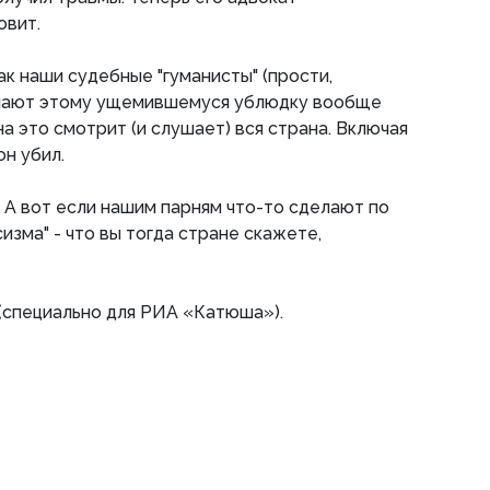
овит.
ак наши судебные "гуманисты" (прости,
шают этому ущемившемуся ублюдку вообще
 на это смотрит (и слушает) вся страна. Включая
он убил.
. А вот если нашим парням что-то сделают по
изма" - что вы тогда стране скажете,
(специально для РИА «Катюша»).