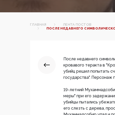
ГЛАВНАЯ
ЛЕНТА ПОСТОВ
ПОСЛЕ НЕДАВНЕГО СИМВОЛИЧЕСКОГ
После недавнего символи
кровавого теракта в "Кр
убийц решил попытать сч
государства". Персонаж
19-летний Мухаммадсобир
меры" при его задержани
убийцы пытались убежать
его слезть с дерева, про
Мухаммадсобир упал и по