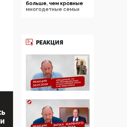
больше, чем кровные
многодетные семьи
05:00, 13 Июня 2026
Разбор учебника
Обществознания под
РЕАКЦИЯ
редакцией Медведева:
суверенитет,
традиционные
ценности и немного
двоемыслия
11:53, 09 Июня 2026
Прокуратура наконец
увидела
экстремистскую
деятельность ИИТО
СЬ
ЮНЕСКО в России, но
цифроглобалисты
ТИ
продолжают