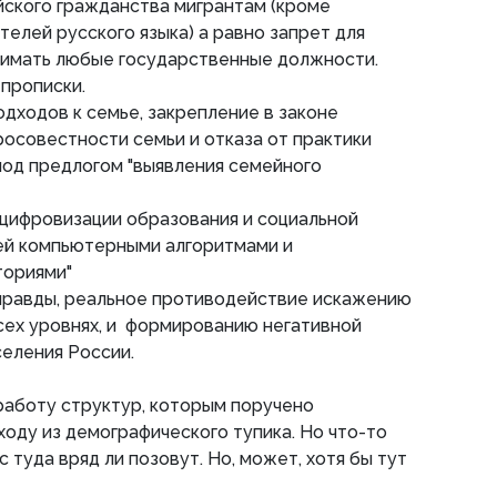
йского гражданства мигрантам (кроме
телей русского языка) а равно запрет для
нимать любые государственные должности.
 прописки.
одходов к семье, закрепление в законе
осовестности семьи и отказа от практики
под предлогом "выявления семейного
 цифровизации образования и социальной
лей компьютерными алгоритмами и
ториями"
 правды, реальное противодействие искажению
сех уровнях, и формированию негативной
еления России.
работу структур, которым поручено
оду из демографического тупика. Но что-то
с туда вряд ли позовут. Но, может, хотя бы тут