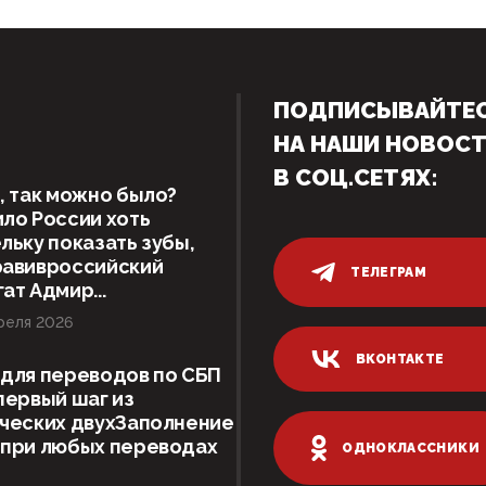
ПОДПИСЫВАЙТЕ
НА НАШИ НОВОС
В СОЦ.СЕТЯХ:
, так можно было?
ло России хоть
льку показать зубы,
равивроссийский
ТЕЛЕГРАМ
ат Адмир...
реля 2026
ВКОНТАКТЕ
для переводов по СБП
первый шаг из
ческих двухЗаполнение
 при любых переводах
ОДНОКЛАССНИКИ