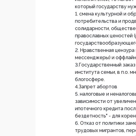
который государству ну
1. смена культурной и об
потребительства и продв
солидарности, обществен
православных ценостей (
государствообразующего
2. Нравственная цензура 
мессенджеры) и оффлайне
3.Государственный заказ
института семьи, в п.о. м
блогосфере.
4.Запрет абортов
5. налоговые и неналого
зависимости от увеличен
ипотечного кредита после
бездетность" - для коре
6. Отказ от политики за
трудовых мигрантов, пер