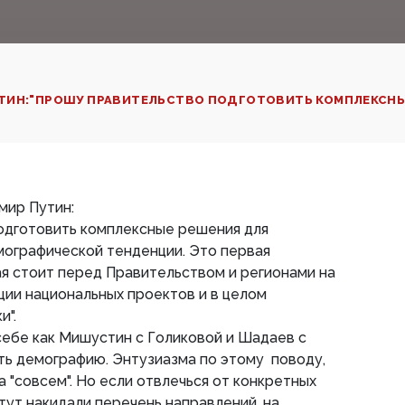
ТИН:"ПРОШУ ПРАВИТЕЛЬСТВО ПОДГОТОВИТЬ КОМПЛЕКСНЫЕ 
мир Путин:
одготовить комплексные решения для
мографической тенденции. Это первая
ая стоит перед Правительством и регионами на
ации национальных проектов и в целом
и".
себе как Мишустин с Голиковой и Шадаев с
ть демографию. Энтузиазма по этому поводу,
ва "совсем". Но если отвлечься от конкретных
тут накидали перечень направлений, на