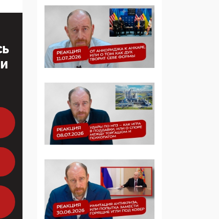
Манифест против
семьи и традиционных
ценностей: «Новые
люди» поднимают
СЬ
электорат феминисток
ТИ
на битву с
мужчинами-«бабуинам
и»
05:08, 15 Мая 2026
Эзотерика,
инфоцыганство и
лженаука под ширмой
защиты традиционных
ценностей: кто и с чем
выступал на форуме
«Россия 809. Традиции
будущего»
09:40, 06 Мая 2026