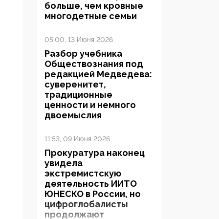
больше, чем кровные
многодетные семьи
05:00, 13 Июня 2026
Разбор учебника
Обществознания под
редакцией Медведева:
суверенитет,
традиционные
ценности и немного
двоемыслия
11:53, 09 Июня 2026
Прокуратура наконец
увидела
экстремистскую
деятельность ИИТО
ЮНЕСКО в России, но
цифроглобалисты
продолжают