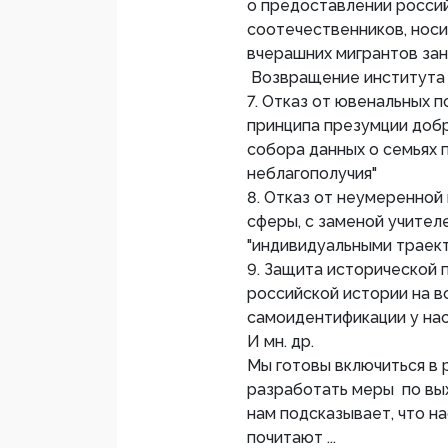
о предоставлении росси
соотечественников, носи
вчерашних мигрантов за
Возвращение института
7. Отказ от ювенальных п
принципа презумции добр
собора данных о семьях 
неблагополучия"
8. Отказ от неумеренной
сферы, с заменой учите
"индивидуальными траек
9. Защита исторической
российской истории на в
самоидентификации у нас
И мн. др.
Мы готовы включиться в 
разработать меры по вых
нам подсказывает, что на
почитают ...