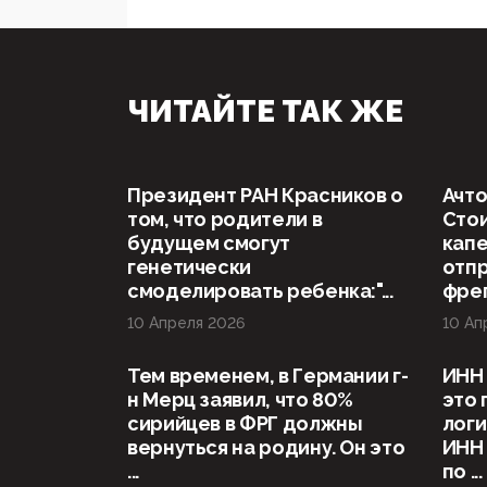
ЧИТАЙТЕ ТАК ЖЕ
Президент РАН Красников о
Ачто
том, что родители в
Стои
будущем смогут
капе
генетически
отп
смоделировать ребенка:"...
фрег
10 Апреля 2026
10 Ап
Тем временем, в Германии г-
ИНН 
н Мерц заявил, что 80%
это 
сирийцев в ФРГ должны
логи
вернуться на родину. Он это
ИНН
...
по ...