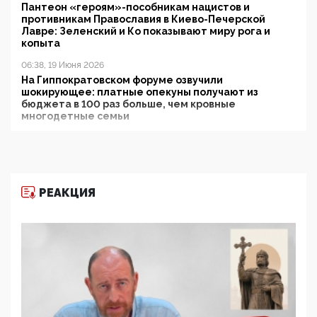
Пантеон «героям»-пособникам нацистов и
противникам Православия в Киево-Печерской
Лавре: Зеленский и Ко показывают миру рога и
копыта
06:38, 19 Июня 2026
На Гиппократовском форуме озвучили
шокирующее: платные опекуны получают из
бюджета в 100 раз больше, чем кровные
многодетные семьи
05:00, 13 Июня 2026
Разбор учебника Обществознания под редакцией
Медведева: суверенитет, традиционные ценности
и немного двоемыслия
РЕАКЦИЯ
11:53, 09 Июня 2026
Прокуратура наконец увидела экстремистскую
деятельность ИИТО ЮНЕСКО в России, но
цифроглобалисты продолжают определять
повестку в образовании
09:43, 01 Июня 2026
5G за счет здоровья граждан: Минцифры намерено
отобрать у регионов и муниципалитетов право
защищать жилые дома и социальные объекты от