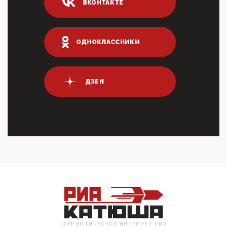
ВКОНТАКТЕ
03:35, 10 Апреля 2026
Суммарное вознаграждение менеджменту в 15
крупных банках по итогам 2025 года превысило 63
млрд руб. ...
ОДНОКЛАССНИКИ
03:01, 10 Апреля 2026
Террорист и убийца Буданов вальяжно сообщил,
что союзники просили Киев не наносить удары по
энергети...
ДЗЕН
01:54, 10 Апреля 2026
ПрезидентПутинвчера вечером обьявил
Пасхальное перемирие с 16 часов субботы до конца
дня Воскресен...
01:09, 10 Апреля 2026
Цифроконцлагерь работает только на
входМошенники активно пользуются аккаунтами на
Госуслугах уме...
12:01, 10 Апреля 2026
Сионистское правительство благосклонно
разрешило православным христианам провести
обряд Схождения Бл...
ПАТРИОТИЧЕСКОЕ ИНТЕРНЕТ СМИ