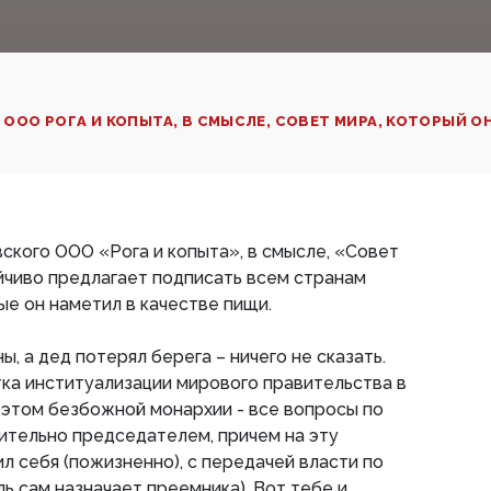
ООО РОГА И КОПЫТА, В СМЫСЛЕ, СОВЕТ МИРА, КОТОРЫЙ ОН
ского ООО «Рога и копыта», в смысле, «Совет
йчиво предлагает подписать всем странам
ые он наметил в качестве пищи.
ы, а дед потерял берега – ничего не сказать.
тка институализации мирового правительства в
 этом безбожной монархии - все вопросы по
ительно председателем, причем на эту
л себя (пожизненно), с передачей власти по
ь сам назначает преемника). Вот тебе и