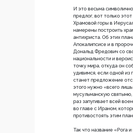
И это весьма символично.
предлог, вот только этот
Храмовой горы в Иерусал
намерены построить храм 
антихриста. Об этих пла
Апокалипсисе и в пророч
Дональд Фредович со св
национальности и верои
точку мира, откуда он с
удивимся, если одной из
станет предложение отст
этого нужно «всего лиш
мусульманскую святыню, м
раз запугивает всей во
во главе с Ираном, кото
противостоять этим план
Так что название «Рога 