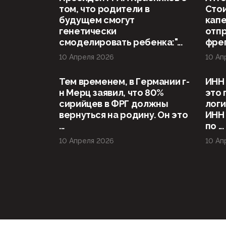
том, что родители в
Стои
будущем смогут
капе
генетически
отп
смоделировать ребенка:"...
фрег
10 Апреля 2026
10 Ап
Тем временем, в Германии г-
ИНН 
н Мерц заявил, что 80%
это 
сирийцев в ФРГ должны
логи
вернуться на родину. Он это
ИНН
...
по ...
10 Апреля 2026
10 Ап