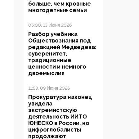
больше, чем кровные
многодетные семьи
05:00, 13 Июня 2026
Разбор учебника
Обществознания под
редакцией Медведева:
суверенитет,
традиционные
ценности и немного
двоемыслия
11:53, 09 Июня 2026
Прокуратура наконец
увидела
экстремистскую
деятельность ИИТО
ЮНЕСКО в России, но
цифроглобалисты
продолжают