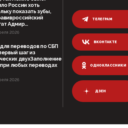
ло России хоть
льку показать зубы,
равивроссийский
ТЕЛЕГРАМ
ат Адмир...
реля 2026
ВКОНТАКТЕ
для переводов по СБП
первый шаг из
ческих двухЗаполнение
 при любых переводах
ОДНОКЛАССНИКИ
реля 2026
ДЗЕН