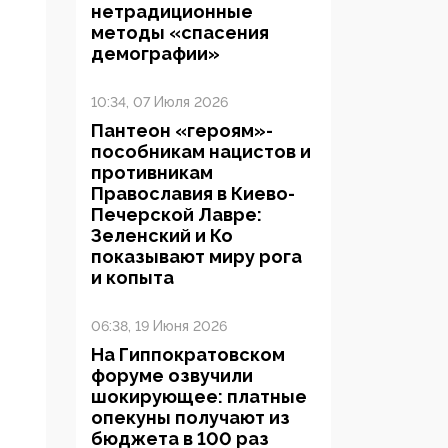
нетрадиционные
методы «спасения
демографии»
10:34, 07 Июля 2026
Пантеон «героям»-
пособникам нацистов и
противникам
Православия в Киево-
Печерской Лавре:
Зеленский и Ко
показывают миру рога
и копыта
06:38, 19 Июня 2026
На Гиппократовском
форуме озвучили
шокирующее: платные
опекуны получают из
бюджета в 100 раз