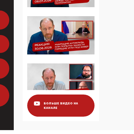
Симулякр патриотизма
и благолепия:
профилактика негатива
среди молодежи снова
отдана на откуп
«движперам»
03:35, 25 Апреля 2026
120 лет
парламентаризма: как
институт
народовластия
превратился в «чего
изволите» для
Правительства и АП
БОЛЬШЕ ВИДЕО НА
КАНАЛЕ
06:29, 15 Апреля 2026
Социальный фонд
России – пионер