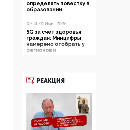
определять повестку в
образовании
09:43, 01 Июня 2026
5G за счет здоровья
граждан: Минцифры
намерено отобрать у
регионов и
муниципалитетов право
защищать жилые дома
и социальные объекты
от ЭМИ
РЕАКЦИЯ
05:58, 26 Мая 2026
Роскомнадзор
освободили от борца с
деструктивным и
опасным контентом
07:39, 25 Мая 2026