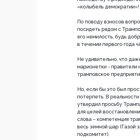
«колыбель демократии»!
По поводу взносов вопр
посидеть рядом с Трампом
его немилость, будь доб
в течении первого года ч
Не удивительно, что да
марионетки - правители 
трамповское предприяти
Но, если бы это был про
потерпеть. В реальности
утвердил просьбу Трампа
для целей восстановлени
слова – компетенция тр
весь земной шар (Газой з
подкомитет).