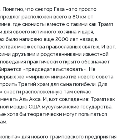
 Понятно, что сектор Газа –это просто
 предлог расположен всего в 80 км от
име, где сионисты вместе с такими как Трамп
для своего истинного хозяина и царя,
нах было написано еще 2000 лет назад в
ествах множества православных святых. И вот,
оими друзъями и родственниками известной
споведания практически открыто обозначает
обирается «председательствовать». Не
 первых же «мирных» инициатив нового совета
роить Третий храм для сына погибели. Для
ь» снести расположенную там сейчас
ечеть Аль Акса. И, вот совпадение: Трамп как
енной мощью США мусульманские государства,
рые хотя бы теоретически могут попытаться
ам.
и копыта» для нового трамповского предприятия