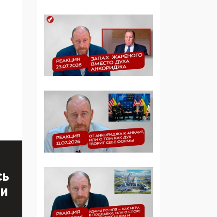
Манифест против
семьи и традиционных
ценностей: «Новые
люди» поднимают
электорат феминисток
на битву с
мужчинами-«бабуинам
и»
05:08, 15 Мая 2026
Эзотерика,
инфоцыганство и
лженаука под ширмой
защиты традиционных
ценностей: кто и с чем
выступал на форуме
СЬ
«Россия 809. Традиции
ТИ
будущего»
09:40, 06 Мая 2026