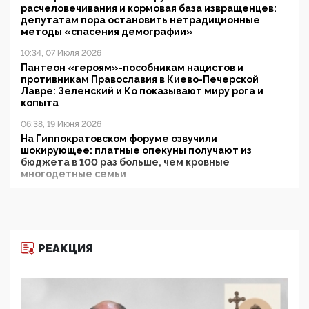
расчеловечивания и кормовая база извращенцев:
депутатам пора остановить нетрадиционные
методы «спасения демографии»
10:34, 07 Июля 2026
Пантеон «героям»-пособникам нацистов и
противникам Православия в Киево-Печерской
Лавре: Зеленский и Ко показывают миру рога и
копыта
06:38, 19 Июня 2026
На Гиппократовском форуме озвучили
шокирующее: платные опекуны получают из
бюджета в 100 раз больше, чем кровные
многодетные семьи
05:00, 13 Июня 2026
Разбор учебника Обществознания под редакцией
Медведева: суверенитет, традиционные ценности
и немного двоемыслия
РЕАКЦИЯ
11:53, 09 Июня 2026
Прокуратура наконец увидела экстремистскую
деятельность ИИТО ЮНЕСКО в России, но
цифроглобалисты продолжают определять
повестку в образовании