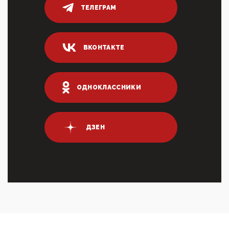
ТЕЛЕГРАМ
04:47, 10 Апреля 2026
ИНН для переводов по СБП это первый шаг из
логических двухЗаполнение ИНН при любых
переводах по ...
ВКОНТАКТЕ
03:35, 10 Апреля 2026
Суммарное вознаграждение менеджменту в 15
крупных банках по итогам 2025 года превысило 63
млрд руб. ...
ОДНОКЛАССНИКИ
03:01, 10 Апреля 2026
Террорист и убийца Буданов вальяжно сообщил,
что союзники просили Киев не наносить удары по
энергети...
ДЗЕН
01:54, 10 Апреля 2026
ПрезидентПутинвчера вечером обьявил
Пасхальное перемирие с 16 часов субботы до конца
дня Воскресен...
01:09, 10 Апреля 2026
Цифроконцлагерь работает только на
входМошенники активно пользуются аккаунтами на
Госуслугах уме...