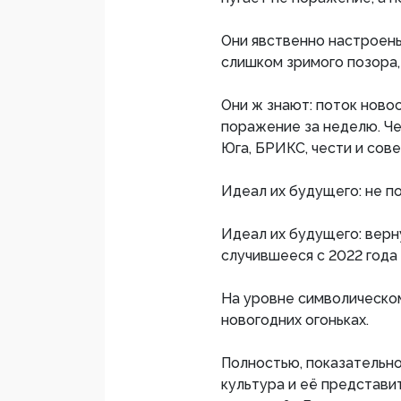
Они явственно настроены
слишком зримого позора, 
Они ж знают: поток ново
поражение за неделю. Че
Юга, БРИКС, чести и сов
Идеал их будущего: не п
Идеал их будущего: верну
случившееся с 2022 года 
На уровне символическо
новогодних огоньках.
Полностью, показательно
культура и её представи