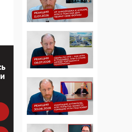
Симулякр патриотизма
и благолепия:
профилактика негатива
среди молодежи снова
отдана на откуп
«движперам»
03:35, 25 Апреля 2026
120 лет
СЬ
парламентаризма: как
институт
ТИ
народовластия
превратился в «чего
изволите» для
Правительства и АП
06:29, 15 Апреля 2026
Социальный фонд
России – пионер