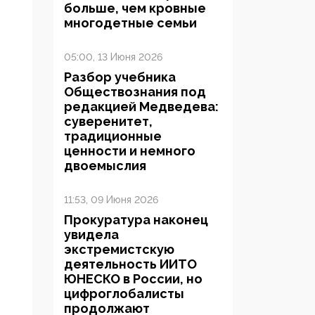
больше, чем кровные
многодетные семьи
05:00, 13 Июня 2026
Разбор учебника
Обществознания под
редакцией Медведева:
суверенитет,
традиционные
ценности и немного
двоемыслия
11:53, 09 Июня 2026
Прокуратура наконец
увидела
экстремистскую
деятельность ИИТО
ЮНЕСКО в России, но
цифроглобалисты
продолжают