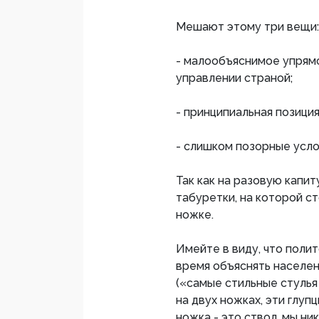
Мешают этому три вещи:
- малообъяснимое упрямс
управлении страной;
- принципиальная позици
- слишком позорные усло
Так как на разовую капит
табуретки, на которой с
ножке.
Имейте в виду, что полит
время объяснять населе
(«самые стильные стулья
на двух ножках, эти глуп
ножка - это ствол, мы ник