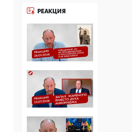
Манифест против
РЕАКЦИЯ
семьи и традиционных
ценностей: «Новые
люди» поднимают
электорат феминисток
на битву с
мужчинами-«бабуинам
и»
05:08, 15 Мая 2026
Эзотерика,
инфоцыганство и
лженаука под ширмой
защиты традиционных
ценностей: кто и с чем
выступал на форуме
«Россия 809. Традиции
будущего»
09:40, 06 Мая 2026