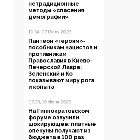
нетрадиционные
методы «спасения
демографии»
10:34, 07 Июля 2026
Пантеон «героям»-
пособникам нацистов и
противникам
Православия в Киево-
Печерской Лавре:
Зеленский и Ко
показывают миру рога
и копыта
06:38, 19 Июня 2026
На Гиппократовском
форуме озвучили
шокирующее: платные
опекуны получают из
бюджета в 100 раз