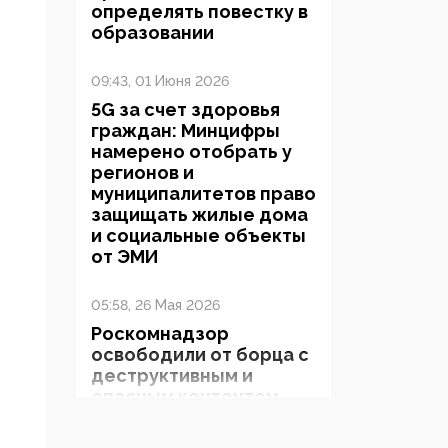
определять повестку в
образовании
09:43, 01 Июня 2026
5G за счет здоровья
граждан: Минцифры
намерено отобрать у
регионов и
муниципалитетов право
защищать жилые дома
и социальные объекты
от ЭМИ
05:58, 26 Мая 2026
Роскомнадзор
освободили от борца с
деструктивным и
опасным контентом
07:39, 25 Мая 2026