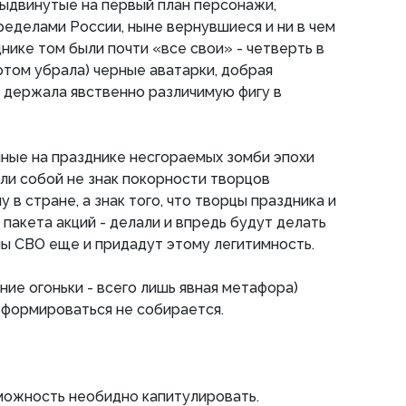
двинутые на первый план персонажи,
ределами России, ныне вернувшиеся и ни в чем
нике том были почти «все свои» - четверть в
отом убрала) черные аватарки, добрая
я держала явственно различимую фигу в
ные на празднике несгораемых зомби эпохи
яли собой не знак покорности творцов
в стране, а знак того, что творцы праздника и
пакета акций - делали и впредь будут делать
ны СВО еще и придадут этому легитимность.
ние огоньки - всего лишь явная метафора)
реформироваться не собирается.
можность необидно капитулировать.