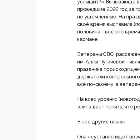
услышит?» Вызывающе вы
проведшие 2022 год за п
не ущемлённые. На празд
своё время выставила (п
половина - всё это врем
кармане.
Ветераны СВО, рассажен
им. Аллы Пугачёвой - явл
праздника происходящему 
держатели контрольного 
всё по-своему, а ветера
На всех уровнях (новогод
элита дает понять, что 
У неё другие планы.
Она неустанно ищет воз