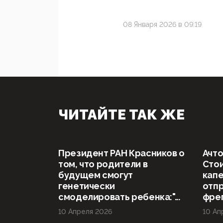
08 Января 2026 в 09:19
ЧИТАЙТЕ ТАК ЖЕ
Президент РАН Красников о
Ачто
том, что родители в
Стои
будущем смогут
капе
генетически
отп
смоделировать ребенка:"...
фрег
10 Апреля 2026
10 Ап