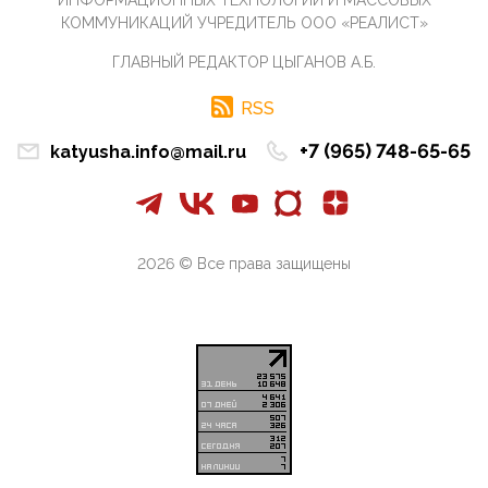
ИНФОРМАЦИОННЫХ ТЕХНОЛОГИЙ И МАССОВЫХ
Те, кто стоят за массовым завозом в Россию
КОММУНИКАЦИЙ УЧРЕДИТЕЛЬ ООО «РЕАЛИСТ»
инокультурных мигрантов, в общем-то понимают,
что делают ...
ГЛАВНЫЙ РЕДАКТОР ЦЫГАНОВ А.Б.
09:34, 09 Апреля 2026
Благодаря знакомым, стали известны подробности
RSS
истории с белгородскими "Орланами",которые
сбили свыш...
+7 (965) 748-65-65
katyusha.info@mail.ru
09:01, 09 Апреля 2026
Снова о главном на фронте. Противник вновь
захватил "малое небо" на украинском ТВД.
Противник расшир...
2026 © Все права защищены
08:05, 09 Апреля 2026
В Национальной системе платежных карт (НСПК)
заботливо уточниили, что ИНН при переводах по
СБП не ну...
06:01, 09 Апреля 2026
А пока армия нашей многонациональной страны
продолжает сражаться с Украиной, где людей
убивают за ру...
03:44, 09 Апреля 2026
В понедельник Совет Госдумы приступит к