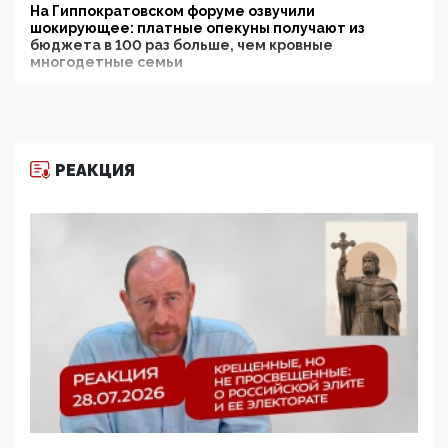
На Гиппократовском форуме озвучили
шокирующее: платные опекуны получают из
бюджета в 100 раз больше, чем кровные
многодетные семьи
05:00, 13 Июня 2026
Разбор учебника Обществознания под редакцией
Медведева: суверенитет, традиционные ценности
и немного двоемыслия
РЕАКЦИЯ
11:53, 09 Июня 2026
Прокуратура наконец увидела экстремистскую
деятельность ИИТО ЮНЕСКО в России, но
цифроглобалисты продолжают определять
повестку в образовании
09:43, 01 Июня 2026
5G за счет здоровья граждан: Минцифры намерено
отобрать у регионов и муниципалитетов право
защищать жилые дома и социальные объекты от
ЭМИ
05:58, 26 Мая 2026
Роскомнадзор освободили от борца с
деструктивным и опасным контентом