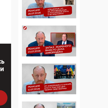
определять повестку в
образовании
09:43, 01 Июня 2026
5G за счет здоровья
граждан: Минцифры
намерено отобрать у
регионов и
муниципалитетов право
защищать жилые дома
и социальные объекты
СЬ
от ЭМИ
ТИ
05:58, 26 Мая 2026
Роскомнадзор
освободили от борца с
деструктивным и
опасным контентом
07:39, 25 Мая 2026