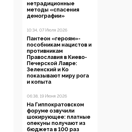
нетрадиционные
методы «спасения
демографии»
10:34, 07 Июля 2026
Пантеон «героям»-
пособникам нацистов и
противникам
Православия в Киево-
Печерской Лавре:
Зеленский и Ко
показывают миру рога
и копыта
06:38, 19 Июня 2026
На Гиппократовском
форуме озвучили
шокирующее: платные
опекуны получают из
бюджета в 100 раз