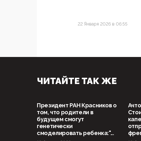
22 Января 2026 в 06:55
ЧИТАЙТЕ ТАК ЖЕ
Президент РАН Красников о
Ачто
том, что родители в
Стои
будущем смогут
капе
генетически
отп
смоделировать ребенка:"...
фрег