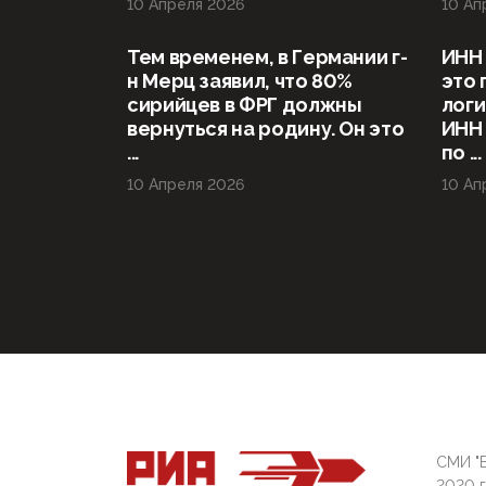
10 Апреля 2026
10 Ап
Тем временем, в Германии г-
ИНН 
н Мерц заявил, что 80%
это 
сирийцев в ФРГ должны
логи
вернуться на родину. Он это
ИНН
...
по ...
10 Апреля 2026
10 Ап
СМИ "Б
2020 