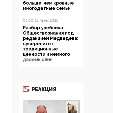
больше, чем кровные
многодетные семьи
05:00, 13 Июня 2026
Разбор учебника
Обществознания под
редакцией Медведева:
суверенитет,
традиционные
ценности и немного
двоемыслия
11:53, 09 Июня 2026
Прокуратура наконец
увидела
РЕАКЦИЯ
экстремистскую
деятельность ИИТО
ЮНЕСКО в России, но
цифроглобалисты
продолжают