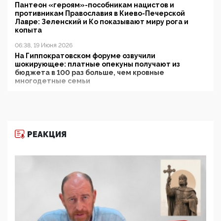
Пантеон «героям»-пособникам нацистов и
противникам Православия в Киево-Печерской
Лавре: Зеленский и Ко показывают миру рога и
копыта
06:38, 19 Июня 2026
На Гиппократовском форуме озвучили
шокирующее: платные опекуны получают из
бюджета в 100 раз больше, чем кровные
многодетные семьи
05:00, 13 Июня 2026
Разбор учебника Обществознания под редакцией
Медведева: суверенитет, традиционные ценности
и немного двоемыслия
РЕАКЦИЯ
11:53, 09 Июня 2026
Прокуратура наконец увидела экстремистскую
деятельность ИИТО ЮНЕСКО в России, но
цифроглобалисты продолжают определять
повестку в образовании
09:43, 01 Июня 2026
5G за счет здоровья граждан: Минцифры намерено
отобрать у регионов и муниципалитетов право
защищать жилые дома и социальные объекты от