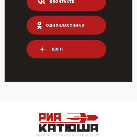
ВКОНТАКТЕ
03:35, 10 Апреля 2026
Суммарное вознаграждение менеджменту в 15
крупных банках по итогам 2025 года превысило 63
млрд руб. ...
ОДНОКЛАССНИКИ
03:01, 10 Апреля 2026
Террорист и убийца Буданов вальяжно сообщил,
что союзники просили Киев не наносить удары по
энергети...
ДЗЕН
01:54, 10 Апреля 2026
ПрезидентПутинвчера вечером обьявил
Пасхальное перемирие с 16 часов субботы до конца
дня Воскресен...
01:09, 10 Апреля 2026
Цифроконцлагерь работает только на
входМошенники активно пользуются аккаунтами на
Госуслугах уме...
12:01, 10 Апреля 2026
Сионистское правительство благосклонно
разрешило православным христианам провести
обряд Схождения Бл...
ПАТРИОТИЧЕСКОЕ ИНТЕРНЕТ СМИ