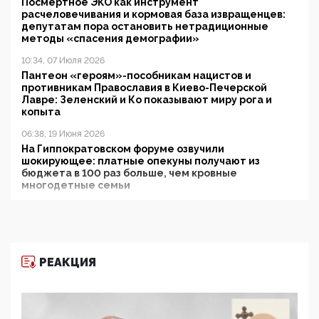
Посмертное ЭКО как инструмент
расчеловечивания и кормовая база извращенцев:
депутатам пора остановить нетрадиционные
методы «спасения демографии»
10:34, 07 Июля 2026
Пантеон «героям»-пособникам нацистов и
противникам Православия в Киево-Печерской
Лавре: Зеленский и Ко показывают миру рога и
копыта
06:38, 19 Июня 2026
На Гиппократовском форуме озвучили
шокирующее: платные опекуны получают из
бюджета в 100 раз больше, чем кровные
многодетные семьи
05:00, 13 Июня 2026
Разбор учебника Обществознания под редакцией
Медведева: суверенитет, традиционные ценности
и немного двоемыслия
РЕАКЦИЯ
11:53, 09 Июня 2026
Прокуратура наконец увидела экстремистскую
деятельность ИИТО ЮНЕСКО в России, но
цифроглобалисты продолжают определять