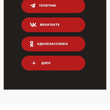
ТЕЛЕГРАМ
04:47, 10 Апреля 2026
ИНН для переводов по СБП это первый шаг из
логических двухЗаполнение ИНН при любых
переводах по ...
ВКОНТАКТЕ
03:35, 10 Апреля 2026
Суммарное вознаграждение менеджменту в 15
крупных банках по итогам 2025 года превысило 63
млрд руб. ...
ОДНОКЛАССНИКИ
03:01, 10 Апреля 2026
Террорист и убийца Буданов вальяжно сообщил,
что союзники просили Киев не наносить удары по
энергети...
ДЗЕН
01:54, 10 Апреля 2026
ПрезидентПутинвчера вечером обьявил
Пасхальное перемирие с 16 часов субботы до конца
дня Воскресен...
01:09, 10 Апреля 2026
Цифроконцлагерь работает только на
входМошенники активно пользуются аккаунтами на
Госуслугах уме...