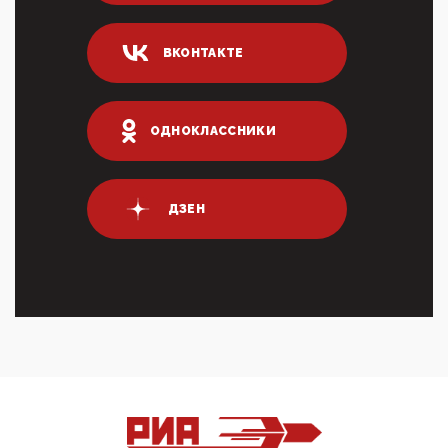
ИНН для переводов по СБП это первый шаг из
логических двухЗаполнение ИНН при любых
переводах по ...
ВКОНТАКТЕ
03:35, 10 Апреля 2026
Суммарное вознаграждение менеджменту в 15
крупных банках по итогам 2025 года превысило 63
млрд руб. ...
ОДНОКЛАССНИКИ
03:01, 10 Апреля 2026
Террорист и убийца Буданов вальяжно сообщил,
что союзники просили Киев не наносить удары по
энергети...
ДЗЕН
01:54, 10 Апреля 2026
ПрезидентПутинвчера вечером обьявил
Пасхальное перемирие с 16 часов субботы до конца
дня Воскресен...
01:09, 10 Апреля 2026
Цифроконцлагерь работает только на
входМошенники активно пользуются аккаунтами на
Госуслугах уме...
12:01, 10 Апреля 2026
Сионистское правительство благосклонно