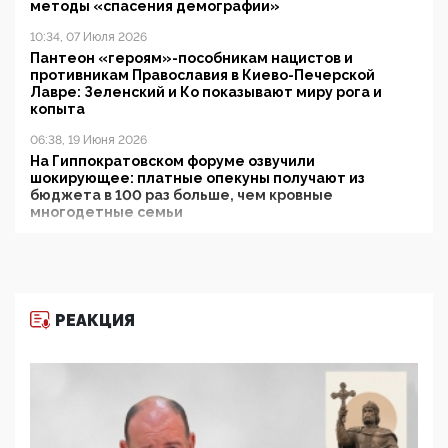
методы «спасения демографии»
10:34, 07 Июля 2026
Пантеон «героям»-пособникам нацистов и
противникам Православия в Киево-Печерской
Лавре: Зеленский и Ко показывают миру рога и
копыта
06:38, 19 Июня 2026
На Гиппократовском форуме озвучили
шокирующее: платные опекуны получают из
бюджета в 100 раз больше, чем кровные
многодетные семьи
05:00, 13 Июня 2026
Разбор учебника Обществознания под редакцией
Медведева: суверенитет, традиционные ценности
и немного двоемыслия
РЕАКЦИЯ
11:53, 09 Июня 2026
Прокуратура наконец увидела экстремистскую
деятельность ИИТО ЮНЕСКО в России, но
цифроглобалисты продолжают определять
повестку в образовании
09:43, 01 Июня 2026