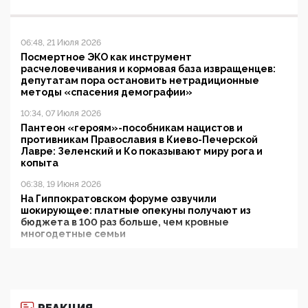
06:48, 21 Июля 2026
Посмертное ЭКО как инструмент
расчеловечивания и кормовая база извращенцев:
депутатам пора остановить нетрадиционные
методы «спасения демографии»
10:34, 07 Июля 2026
Пантеон «героям»-пособникам нацистов и
противникам Православия в Киево-Печерской
Лавре: Зеленский и Ко показывают миру рога и
копыта
06:38, 19 Июня 2026
На Гиппократовском форуме озвучили
шокирующее: платные опекуны получают из
бюджета в 100 раз больше, чем кровные
многодетные семьи
05:00, 13 Июня 2026
Разбор учебника Обществознания под редакцией
Медведева: суверенитет, традиционные ценности
и немного двоемыслия