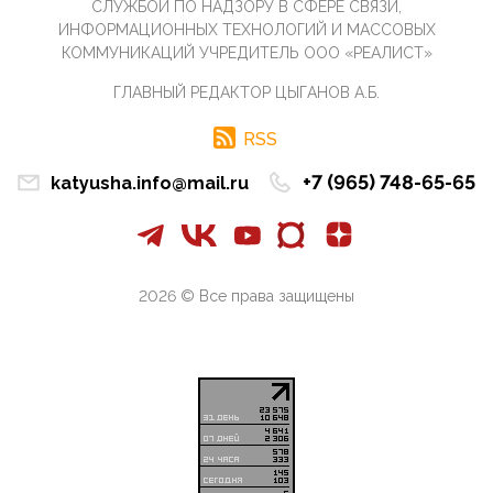
СЛУЖБОЙ ПО НАДЗОРУ В СФЕРЕ СВЯЗИ,
07:11, 10 Апреля 2026
ИНФОРМАЦИОННЫХ ТЕХНОЛОГИЙ И МАССОВЫХ
Те, кто стоят за массовым завозом в Россию
КОММУНИКАЦИЙ УЧРЕДИТЕЛЬ ООО «РЕАЛИСТ»
инокультурных мигрантов, в общем-то понимают,
что делают ...
ГЛАВНЫЙ РЕДАКТОР ЦЫГАНОВ А.Б.
09:34, 09 Апреля 2026
Благодаря знакомым, стали известны подробности
RSS
истории с белгородскими "Орланами",которые
сбили свыш...
+7 (965) 748-65-65
katyusha.info@mail.ru
09:01, 09 Апреля 2026
Снова о главном на фронте. Противник вновь
захватил "малое небо" на украинском ТВД.
Противник расшир...
2026 © Все права защищены
08:05, 09 Апреля 2026
В Национальной системе платежных карт (НСПК)
заботливо уточниили, что ИНН при переводах по
СБП не ну...
06:01, 09 Апреля 2026
А пока армия нашей многонациональной страны
продолжает сражаться с Украиной, где людей
убивают за ру...
03:44, 09 Апреля 2026