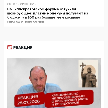
06:38, 19 Июня 2026
На Гиппократовском форуме озвучили
шокирующее: платные опекуны получают из
бюджета в 100 раз больше, чем кровные
многодетные семьи
05:00, 13 Июня 2026
Разбор учебника Обществознания под редакцией
Медведева: суверенитет, традиционные ценности
и немного двоемыслия
РЕАКЦИЯ
11:53, 09 Июня 2026
Прокуратура наконец увидела экстремистскую
деятельность ИИТО ЮНЕСКО в России, но
цифроглобалисты продолжают определять
повестку в образовании
09:43, 01 Июня 2026
5G за счет здоровья граждан: Минцифры намерено
отобрать у регионов и муниципалитетов право
защищать жилые дома и социальные объекты от
ЭМИ
05:58, 26 Мая 2026
Роскомнадзор освободили от борца с