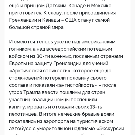
ещё и принцом Датским. Канаде и Мексике
приготовится. К слову, после присоединения
Гренландии и Канады – США станут самой
большой страной мира.
И смеются теперь уже не над американским
гопником, а над всеевропейским потешным
войском из 30-ти военных, посланным странами
Европы на защиту Гренландии для учений
«Арктическая стойкость», которое ещё до
столкновений потеряли половину своего
состава и показали «антистойкость» – после
угроз Трампа ввести пошлины для стран
участниц коалиции немцы поспешили
капитулировать и отозвали своих 13-ть
пехотинцев. В итоге немецкие бравые вояки
покатались из аэропорта на туристическом
автобусе с уморительной надписью «Экскурсии