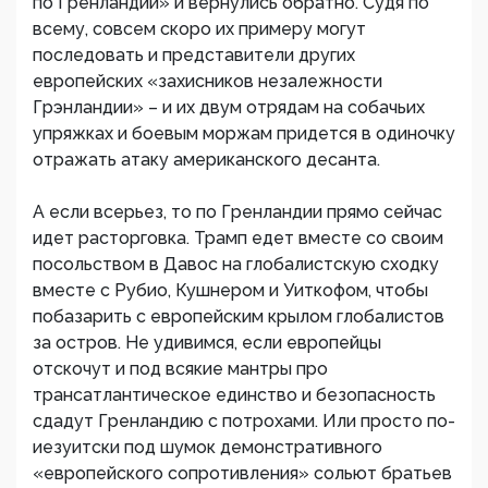
по Гренландии» и вернулись обратно. Судя по
всему, совсем скоро их примеру могут
последовать и представители других
европейских «захисников незалежности
Грэнландии» – и их двум отрядам на собачьих
упряжках и боевым моржам придется в одиночку
отражать атаку американского десанта.
А если всерьез, то по Гренландии прямо сейчас
идет расторговка. Трамп едет вместе со своим
посольством в Давос на глобалистскую сходку
вместе с Рубио, Кушнером и Уиткофом, чтобы
побазарить с европейским крылом глобалистов
за остров. Не удивимся, если европейцы
отскочут и под всякие мантры про
трансатлантическое единство и безопасность
сдадут Гренландию с потрохами. Или просто по-
иезуитски под шумок демонстративного
«европейского сопротивления» сольют братьев