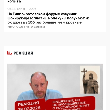
копыта
06:38, 19 Июня 2026
На Гиппократовском форуме озвучили
шокирующее: платные опекуны получают из
бюджета в 100 раз больше, чем кровные
многодетные семьи
05:00, 13 Июня 2026
Разбор учебника Обществознания под редакцией
Медведева: суверенитет, традиционные ценности
и немного двоемыслия
РЕАКЦИЯ
11:53, 09 Июня 2026
Прокуратура наконец увидела экстремистскую
деятельность ИИТО ЮНЕСКО в России, но
цифроглобалисты продолжают определять
повестку в образовании
09:43, 01 Июня 2026
5G за счет здоровья граждан: Минцифры намерено
отобрать у регионов и муниципалитетов право
защищать жилые дома и социальные объекты от
ЭМИ
05:58, 26 Мая 2026