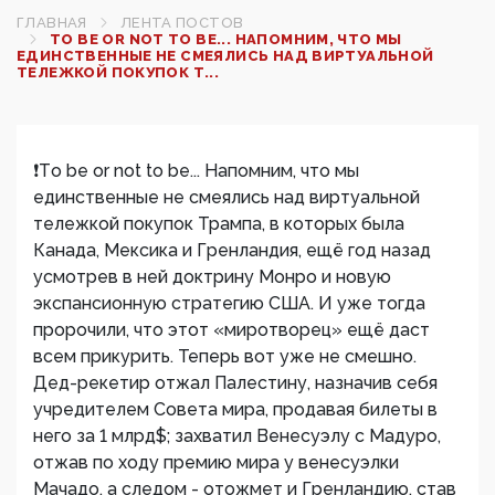
ГЛАВНАЯ
ЛЕНТА ПОСТОВ
ТO BE OR NOT TO BE... НАПОМНИМ, ЧТО МЫ
ЕДИНСТВЕННЫЕ НЕ СМЕЯЛИСЬ НАД ВИРТУАЛЬНОЙ
ТЕЛЕЖКОЙ ПОКУПОК Т...
❗️Тo be or not to be... Напомним, что мы
единственные не смеялись над виртуальной
тележкой покупок Трампа, в которых была
Канада, Мексика и Гренландия, ещё год назад
усмотрев в ней доктрину Монро и новую
экспансионную стратегию США. И уже тогда
пророчили, что этот «миротворец» ещё даст
всем прикурить. Теперь вот уже не смешно.
Дед-рекетир отжал Палестину, назначив себя
учредителем Совета мира, продавая билеты в
него за 1 млрд$; захватил Венесуэлу с Мадуро,
отжав по ходу премию мира у венесуэлки
Мачадо, а следом - отожмет и Гренландию, став